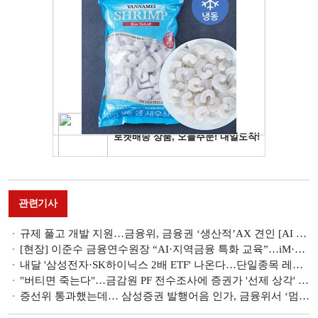
관련기사
규제 풀고 개발 지원…금융위, 금융권 ‘생산적ʼAX 견인 [AI 3대강국 금융혁신의 길]
[현장] 이준수 금융연수원장 “AI·지역금융 특화 교육”…iM·BNK·JB, 이사회 역량강화 '맞손'
내달 '삼성전자·SK하이닉스 2배 ETF' 나온다…단일종목 레버리지 ETF 허용
"버티면 죽는다"…금감원 PF 전수조사에 증권가 '선제 상각' 속도전
증선위 통과했는데… 삼성증권 발행어음 인가, 금융위서 ‘멈춤'