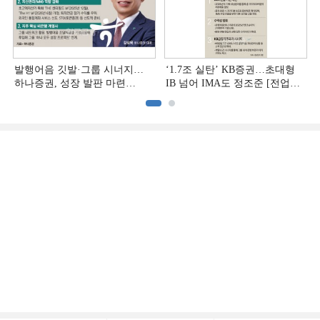
발행어음 깃발·그룹 시너지…
‘1.7조 실탄’ KB증권…초대형
하나증권, 성장 발판 마련
IB 넘어 IMA도 정조준 [전업계
[전업계 추격하는 은행계
추격하는 은행계 증권사 (2)]
증권사 (3)]