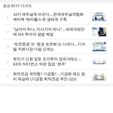
증권 BEST CLICK
AI가 재무설계 바꾼다…한국재무설계협회·
1
쿼터백 '베러웰스'로 생태계 구축
"남아야 하나, 이사가야 하나"…세제개편안
2
에 ISA 투자자 셈법 복잡
‘토큰증권’과 ‘증권 토큰화’는 다르다…디지
3
털 자본시장 다음 단계는
본인가 신청 앞둔 조각투자 장외거래소…
4
KDX·NXT컨소 막판 점검 ‘분주’
퇴직연금 계약형? 기금형?…기금화 제도 정
5
비 뭐길래 [기금형 퇴직연금 추진 (상)]