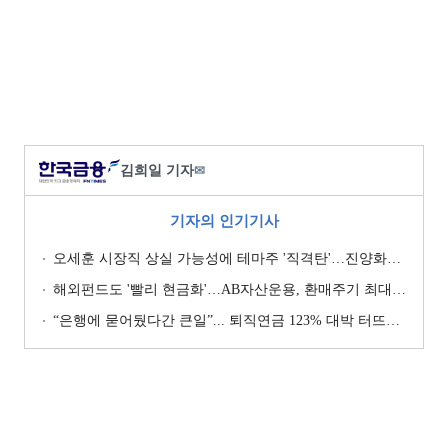
김희일 기자
✉
기자의 인기기사
오세훈 시장직 상실 가능성에 테마주 '직격탄'…진양화학 하한가
해외펀드도 '빨리 현금화'…AB자산운용, 환매주기 최대 3일 단축
“은행에 묻어뒀다간 큰일”... 퇴직연금 123% 대박 터뜨린 곳 어디?