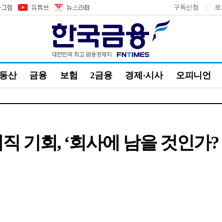
구독신청
로
부동산
금융
보험
2금융
경제·시사
오피니언
이직 기회, ‘회사에 남을 것인가?