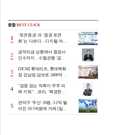
종합
BEST CLICK
‘토큰증권’과 ‘증권 토큰
1
화’는 다르다…디지털 자본
시장 다음 단계는
공적자금 상환에서 증권사
2
인수까지…수협은행 '금융
그룹화' 25년 여정 [수협은
[DCM] 롯데리츠, 롯데백화
행 금융그룹의 꿈①]
3
점 강남점 담보로 2400억 조
달…단기채 차환
“검증 없는 억측이 주주 피
4
해 키워”…코리, ‘북경한미
미수채권 논란’ 정면 반박
관악구 '두산' 26평, 3.2억 떨
5
어진 10.5억원에 거래 [일일
하락가]