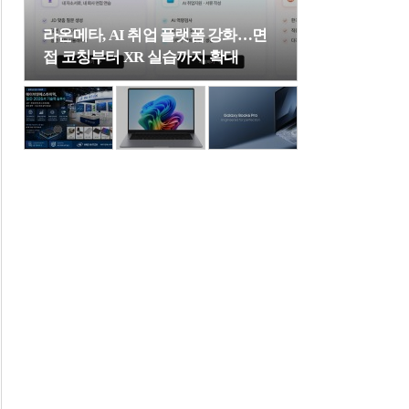
라온메타, AI 취업 플랫폼 강화…면
접 코칭부터 XR 실습까지 확대