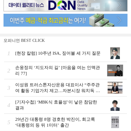
오피니언 BEST CLICK
1
[현장 칼럼] 10주년 ISA, 짚어볼 세 가지 질문
손웅정의 ‘지도자의 길’ [마음을 여는 인맥관
2
리 77]
이성원 트러스톤자산운용 대표이사 “주주관
3
여 활동 기업가치 제고…자본시장 워치독 역
할”
[기자수첩] ‘MBK식 효율성’이 낳은 참담한
4
결과
29년간 대통령 8명 경호한 박진이, 회고록
5
‘대통령의 등 뒤 1미터’ 출간