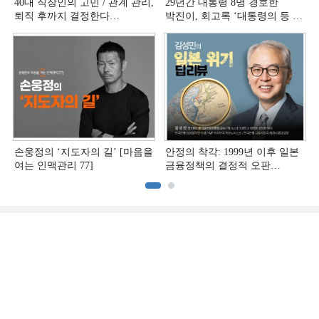
40대 직장인의 고민 / 관계 관리,
29년간 대통령 8명 경호한
퇴직 후까지 결정한다
박진이, 회고록 ‘대통령의 등 뒤
[홍석환의 커리어 멘토링]
1미터’ 출간
손웅정의 ‘지도자의 길’ [마음을
안정의 착각: 1999년 이후 일본
여는 인맥관리 77]
금융정책의 결정적 오판
[김성민의 일본 위기 딥리뷰]