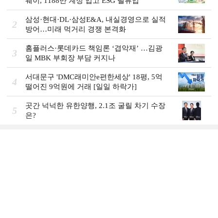
웨이, 1188만 계정 업고 ESG 밸류업
삼성·현대·DL·삼성E&A, 내실경영으로 실적
2
방어…미래 먹거리 경쟁 본격화
홈플러스·롯데카드 책임론 ‘겹악재’ …김광
3
일 MBK 부회장 부담 커지나
서대문구 'DMC래미안e편한세상' 18평, 5억
4
떨어진 9억원에 거래 [일일 하락가]
곳간 넉넉한 유한양행, 2.1조 굴릴 차기 수장
5
은?