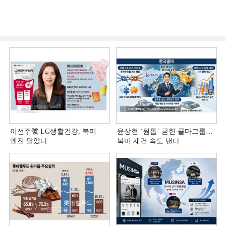
이선주號 LG생활건강, 북미
윤상현 ‘원톱ʼ 굳힌 콜마그룹…
엔진 달았다
북미 재건 속도 낸다