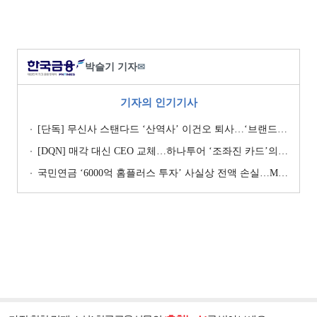
박슬기 기자
✉
기자의 인기기사
[단독] 무신사 스탠다드 ‘산역사’ 이건오 퇴사…‘브랜드 정체성’ 전환점 맞나
[DQN] 매각 대신 CEO 교체…하나투어 ‘조좌진 카드’의 속내 [Z-스코어 기업가치 바로보기]
국민연금 ‘6000억 홈플러스 투자’ 사실상 전액 손실…MBK 책임론 재점화