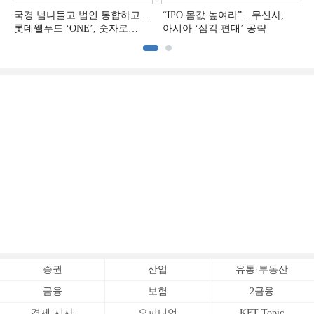
국경 넘나들고 법인 통합하고…
“IPO 몸값 높여라”…무신사,
롯데웰푸드 ‘ONE’, 숫자로
아시아 ‘삼각 편대’ 공략
증명하다
증권
산업
유통·부동산
금융
보험
2금융
경제·시사
오피니언
KFT Topic