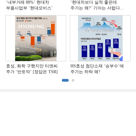
‘내부거래 88%ʼ 현대차
‘현대차보다 실적 좋은데
부품사업부 ‘현대모비스ʼ
주가는 왜?ʼ 기아는 서럽다
[정답은 TSR]
효성, 화학 구했지만 티엔씨
HS효성 첨단소재 ‘승부수’에
주가 ‘반토막’ [정답은 TSR]
주가는 하락 왜?