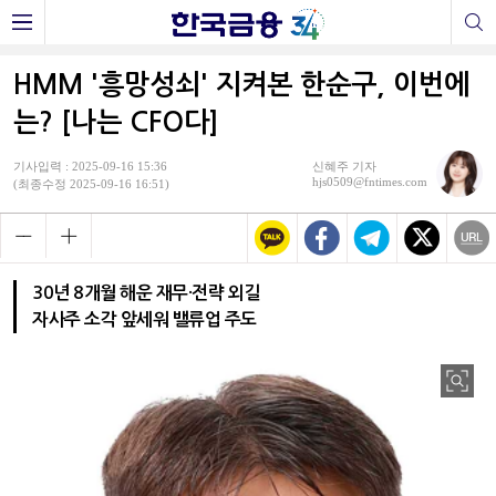
HMM '흥망성쇠' 지켜본 한순구, 이번에
는? [나는 CFO다]
기사입력 : 2025-09-16 15:36
신혜주 기자
hjs0509@fntimes.com
(최종수정 2025-09-16 16:51)
30년 8개월 해운 재무·전략 외길
자사주 소각 앞세워 밸류업 주도