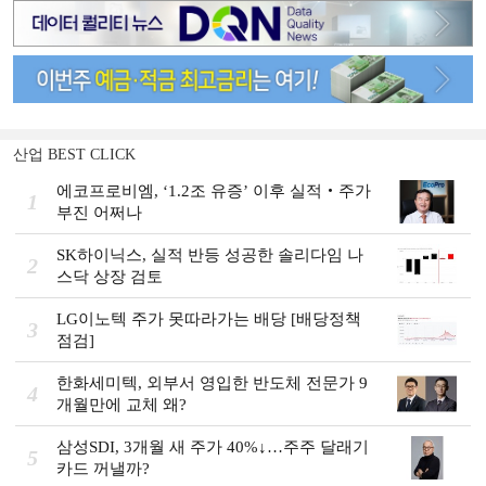
산업 BEST CLICK
에코프로비엠, ‘1.2조 유증’ 이후 실적‧주가
1
부진 어쩌나
SK하이닉스, 실적 반등 성공한 솔리다임 나
2
스닥 상장 검토
LG이노텍 주가 못따라가는 배당 [배당정책
3
점검]
한화세미텍, 외부서 영입한 반도체 전문가 9
4
개월만에 교체 왜?
삼성SDI, 3개월 새 주가 40%↓…주주 달래기
5
카드 꺼낼까?