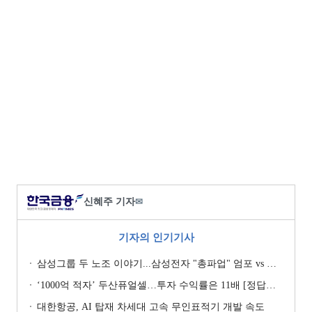
신혜주 기자
✉
기자의 인기기사
삼성그룹 두 노조 이야기...삼성전자 "총파업" 엄포 vs 삼성重 '노사 원팀' 자처
‘1000억 적자’ 두산퓨얼셀…투자 수익률은 11배 [정답은 TSR]
대한항공, AI 탑재 차세대 고속 무인표적기 개발 속도