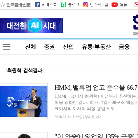
전체
증권
산업
유통·부동산
금융
'최원혁' 검색결과
HMM(대표이사 최원혁)이 정부가 추진하는 
책을 강화한 결과, 회사 기업지배구조 핵심지
표이사의 이사회 의장 겸임 체제...
2026-07-14 화요일 | 정채윤 기자
"이 와중에 영업익 135% 급증"