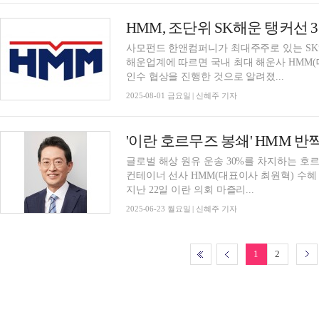
HMM, 조단위 SK해운 탱커선 
사모펀드 한앤컴퍼니가 최대주주로 있는 SK해
해운업계에 따르면 국내 최대 해운사 HMM
인수 협상을 진행한 것으로 알려졌...
2025-08-01 금요일 | 신혜주 기자
'이란 호르무즈 봉쇄' HMM 반
글로벌 해상 원유 운송 30%를 차지하는 호
컨테이너 선사 HMM(대표이사 최원혁) 수
지난 22일 이란 의회 마즐리...
2025-06-23 월요일 | 신혜주 기자
1
2