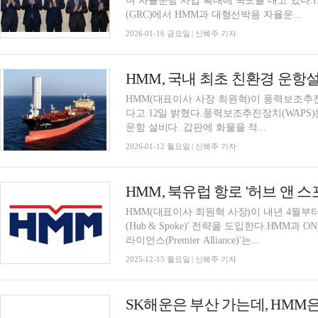
며 자율운항 사업 확대에 속도를 내고 있다.
(GRC)에서 HMM과 대형선박용 자율운...
2026-01-16 금요일 | 신혜주 기자
HMM, 국내 최초 친환경 운항설
HMM(대표이사 사장 최원혁)이 풍력보조추진장치
다고 12일 밝혔다.풍력보조추진장치(WAPS
운항 설비다. 갑판에 화물을 적...
2026-01-12 월요일 | 신혜주 기자
HMM, 북유럽 항로 '허브 앤 스
HMM(대표이사 최원혁 사장)이 내년 4월부터 
(Hub & Spoke)' 전략을 도입한다.HMM과 
라이언스(Premier Alliance)'는...
2025-12-15 월요일 | 신혜주 기자
SK해운은 부산 가는데, HMM