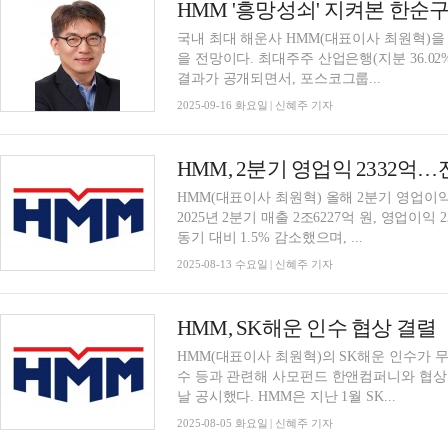
HMM '흥망성쇠' 지켜본 한순구,
국내 최대 해운사 HMM(대표이사 최원혁)을 
을 전망이다. 최대주주 산업은행(지분 36.02
결과가 공개되면서, 포스코그룹...
2025-09-16 화요일 | 신혜주 기자
HMM, 2분기 영업익 2332억…
HMM(대표이사 최원혁) 올해 2분기 영업이익
2025년 2분기 매출 2조6227억 원, 영업이익
동기 대비 1.5% 감소했으며, ...
2025-08-13 수요일 | 신혜주 기자
HMM, SK해운 인수 협상 결렬
HMM(대표이사 최원혁)의 SK해운 인수가 무
수 등과 관련해 사모펀드 한앤컴퍼니와 협상
날 공시했다. HMM은 지난 1월 SK...
2025-08-05 화요일 | 신혜주 기자