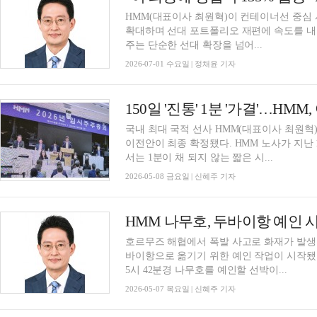
HMM(대표이사 최원혁)이 컨테이너선 중심
확대하며 선대 포트폴리오 재편에 속도를 내고 
주는 단순한 선대 확장을 넘어...
2026-07-01 수요일 | 정채윤 기자
150일 '진통' 1분 '가결'…HM
국내 최대 국적 선사 HMM(대표이사 최원혁
이전안이 최종 확정됐다. HMM 노사가 지난
서는 1분이 채 되지 않는 짧은 시...
2026-05-08 금요일 | 신혜주 기자
HMM 나무호, 두바이항 예인 
호르무즈 해협에서 폭발 사고로 화재가 발생한 
바이항으로 옮기기 위한 예인 작업이 시작됐다
5시 42분경 나무호를 예인할 선박이...
2026-05-07 목요일 | 신혜주 기자