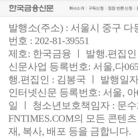
회사소개
구독신청
정정·반론 신청
발행소(주소) : 서울시 중구 
번호 : 202-81-39551
제호: 한국금융 ㅣ 발행.편집인 : 
신문사업 등록번호: 서울,다0655
행.편집인 : 김봉국 ㅣ 발행일자:
인터넷신문 등록번호: 서울, 아03
일 ㅣ 청소년보호책임자 : 문수
FNTIMES.COM의 모든 콘텐
재, 복사, 배포 등을 금합니다.