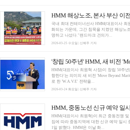
국내 최대 컨테이너선사 HMM(대표이사 최원
화되는 가운데, 그간 침묵을 지켰던 해상노
명하고 나섰다."랜드마크 건의가...
2026-03-25 수요일 | 신혜주 기자
'창립 50주년' HMM, 새 비전 'Move
HMM(대표이사 최원혁 사장)이 창립 50주년
향한다'는 의미의 새 비전 'Move Beyond M
로 한 'W.A.V.E' 전략을...
2026-03-24 화요일 | 신혜주 기자
HMM, 중동노선 신규 예약 일
HMM(대표이사 최원혁)이 최근 중동전쟁 및
짐에 따라 중동지역에 대한 신규 예약 일시 중단 
1일 밝혔다. HMM은 이날 화...