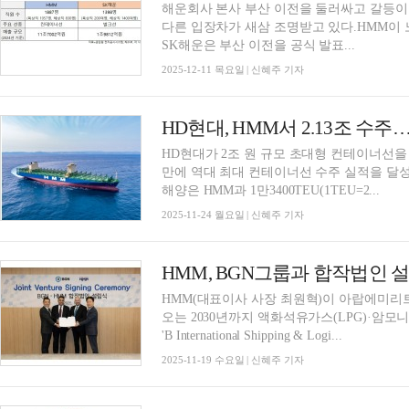
해운회사 본사 부산 이전을 둘러싸고 갈등이 
다른 입장차가 새삼 조명받고 있다.HMM이
SK해운은 부산 이전을 공식 발표...
2025-12-11 목요일 | 신혜주 기자
HD현대, HMM서 2.13조 수
HD현대가 2조 원 규모 초대형 컨테이너선을 
만에 역대 최대 컨테이너선 수주 실적을 달성
해양은 HMM과 1만3400TEU(1TEU=2...
2025-11-24 월요일 | 신혜주 기자
HMM, BGN그룹과 합작법인
HMM(대표이사 사장 최원혁)이 아랍에미리트
오는 2030년까지 액화석유가스(LPG)·암
'B International Shipping & Logi...
2025-11-19 수요일 | 신혜주 기자