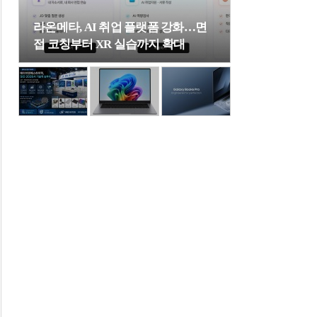
라온메타, AI 취업 플랫폼 강화…면
접 코칭부터 XR 실습까지 확대