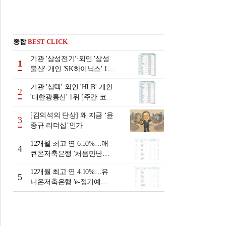
종합
BEST CLICK
기관 '삼성전기'·외인 '삼성
1
물산'·개인 'SK하이닉스' 1위
[주간 코스피 순매수- 2026
기관 '심텍'·외인 'HLB'·개인
년 8월3일~8월7일]
2
'대한광통신' 1위 [주간 코스
닥 순매수- 2026년 8월3일~8
[김의석의 단상] 왜 지금 ‘윤
월7일]
3
종규 리더십’인가
12개월 최고 연 6.50%…애
4
큐온저축은행 '처음만난적
금'[이주의 저축은행 적금금
12개월 최고 연 4.10%…유
리-8월 2주]
5
니온저축은행 'e-정기예
금'[이주의 저축은행 예금금
리-8월 2주]