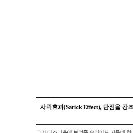
사릭효과(Sarick Effect), 단
그가 디즈니측에 보여준 슬라이드 가운데 하나