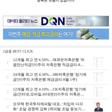
2금융 BEST CLICK
12개월 최고 연 6.50%…애큐온저축은행 '처
1
음만난적금'[이주의 저축은행 적금금리-8월
1주]
24개월 최고 연 4.30%…SBI저축은행 '정기예
2
금'[이주의 저축은행 예금금리-8월 1주]
12개월 최고 연 4.10%…CK저축은행 '정기예
3
금(인터넷,모바일,비대면)'[이주의 저축은행
예금금리-8월 1주]
오우택 한국투자캐피탈 대표, ‘차입처 다각
4
화ʼ 조달 경쟁력 강화 [캐피탈 조달 돋보기