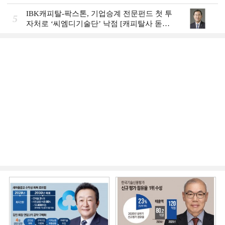
(12)]
IBK캐피탈-팍스톤, 기업승계 전문펀드 첫 투
5
자처로 ‘씨엠디기술단’ 낙점 [캐피탈사 돋보
기]