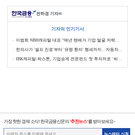
전하경 기자
✉
기자의 인기기사
이범희 NBH캐피탈 대표 “매년 텐배거 기업 발굴 저력…올해 ROE 20% 목표”
한의사가 '셀프 진료'부터 '유령 환자' 행세까지…자동차보험 악용 심각 [경상환자 8주룰 도입 초읽기]
IBK캐피탈-팍스톤, 기업승계 전문펀드 첫 투자처로 ‘씨엠디기술단’ 낙점 [캐피탈사 돋보기]
가장 핫한 경제 소식! 한국금융신문의
‘추천뉴스’
를 받아보세요~
뉴스레터 신청