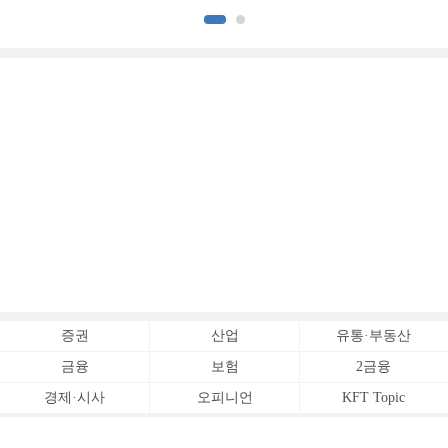
[손보사 일반보험 전략 (1)]
상승 [보험사 기본자본 점검]
증권
산업
유통·부동산
금융
보험
2금융
경제·시사
오피니언
KFT Topic