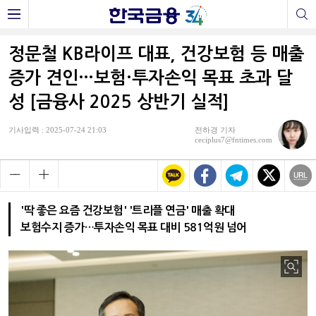
정문철 KB라이프 대표, 건강보험 등 매출
증가 견인…보험·투자손익 목표 초과 달
성 [금융사 2025 상반기 실적]
기사입력 : 2025-07-24 21:03
전하경 기자
ceciplus7@fntimes.com
'딱 좋은 요즘 건강보험' '트리플 연금' 매출 확대
보험수지 증가…투자손익 목표 대비 581억원 넘어