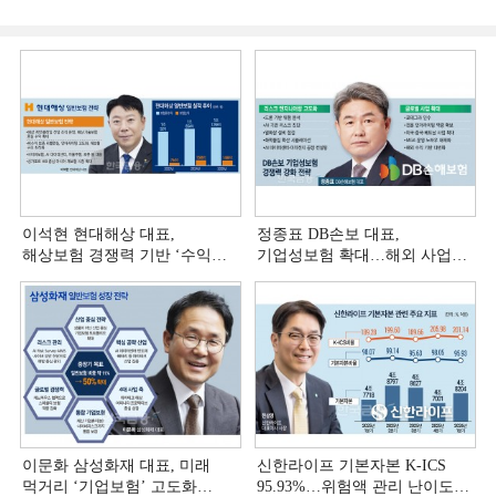
이석현 현대해상 대표,
정종표 DB손보 대표,
해상보험 경쟁력 기반 ‘수익
기업성보험 확대…해외 사업
다변화ʼ [손보사 일반보험 전략
다변화 [손보사 일반보험 전략
(3)]
(2)]
이문화 삼성화재 대표, 미래
신한라이프 기본자본 K-ICS
먹거리 ‘기업보험’ 고도화
95.93%…위험액 관리 난이도