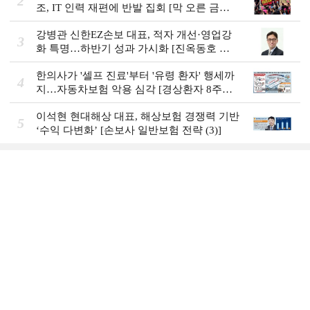
2
조, IT 인력 재편에 반발 집회 [막 오른 금융
권 하투(夏鬪)]
강병관 신한EZ손보 대표, 적자 개선·영업강
3
화 특명…하반기 성과 가시화 [진옥동호 신
한금융, 부스트업 점검]
한의사가 '셀프 진료'부터 '유령 환자' 행세까
4
지…자동차보험 악용 심각 [경상환자 8주룰
도입 초읽기]
이석현 현대해상 대표, 해상보험 경쟁력 기반
5
‘수익 다변화ʼ [손보사 일반보험 전략 (3)]