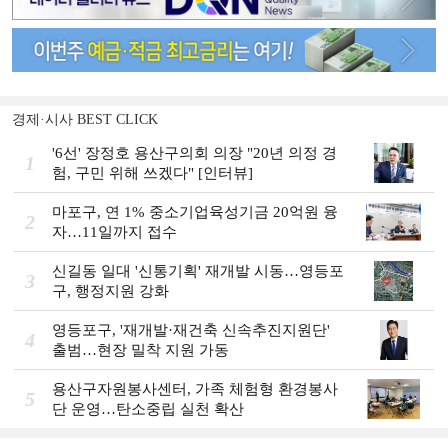
경제·시사 BEST CLICK
'6선' 장정호 용산구의회 의장 "20년 의정 경
1
험, 구민 위해 쓰겠다" [인터뷰]
마포구, 연 1% 중소기업육성기금 20억원 융
2
자…11일까지 접수
신길동 일대 '신통기획' 재개발 시동…영등포
3
구, 행정지원 강화
영등포구, '재개발·재건축 신속추진지원단'
4
출범…현장 밀착 지원 가동
용산구자원봉사센터, 가족 체험형 환경봉사
5
단 운영…탄소중립 실천 확산