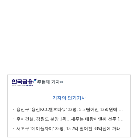
주현태 기자
✉
기자의 인기기사
용산구 '용산KCC웰츠타워' 32평, 5.5 떨어진 12억원에 거래 [일일 하락가]
우미건설, 강원도 분양 1위…제주는 태왕이앤씨 선두 [이 지역 분양왕-강원·제주]
서초구 '메이플자이' 25평, 13.2억 떨어진 33억원에 거래 [일일 하락가]