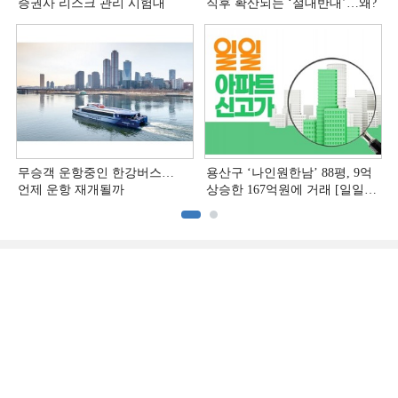
증권사 리스크 관리 시험대
직후 확산되는 ‘절대반대’…왜?
무승객 운항중인 한강버스…
용산구 ‘나인원한남’ 88평, 9억
언제 운항 재개될까
상승한 167억원에 거래 [일일
아파트 신고가]