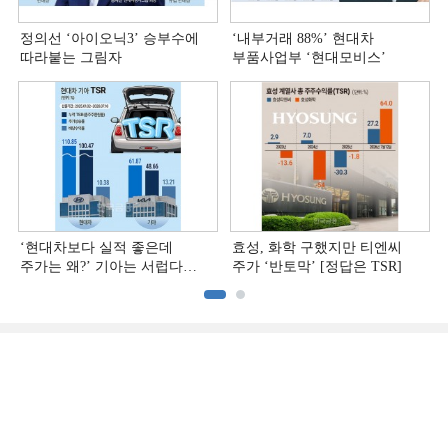
정의선 ‘아이오닉3ʼ 승부수에
‘내부거래 88%ʼ 현대차
따라붙는 그림자
부품사업부 ‘현대모비스ʼ
‘현대차보다 실적 좋은데
효성, 화학 구했지만 티엔씨
주가는 왜?ʼ 기아는 서럽다
주가 ‘반토막’ [정답은 TSR]
[정답은 TSR]