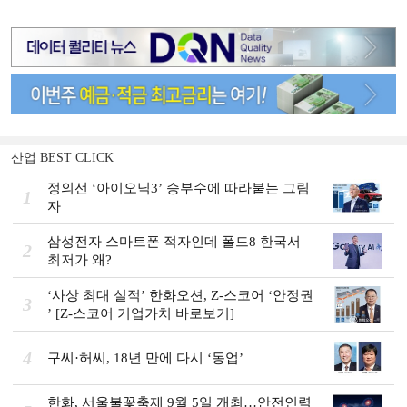
산업 BEST CLICK
정의선 ‘아이오닉3ʼ 승부수에 따라붙는 그림
1
자
삼성전자 스마트폰 적자인데 폴드8 한국서
2
최저가 왜?
‘사상 최대 실적ʼ 한화오션, Z-스코어 ‘안정권
3
ʼ [Z-스코어 기업가치 바로보기]
4
구씨·허씨, 18년 만에 다시 ‘동업’
한화, 서울불꽃축제 9월 5일 개최…안전인력