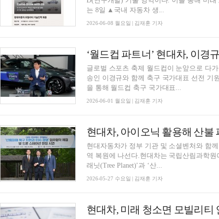
D(연구개발) 기술 영역이다. 이를 통해 미
는 8일 ▲국내 자동차 생...
2026-06-08 월요일 | 김재훈 기자
‘월드컵 파트너’ 현대차, 이경
글로벌 스포츠 축제 월드컵이 눈앞으로 다가
송인 이경규와 함께 축구 국가대표 선전 기
을 통해 월드컵 축구 국가대표...
2026-06-01 월요일 | 김재훈 기자
현대차, 아이오닉 활용해 산불 
현대자동차가 정부 기관 및 소셜벤처와 함께
역 복원에 나선다.현대차는 국립산림과학원에
래닛(Tree Planet)’과 ‘산...
2026-05-27 수요일 | 김재훈 기자
현대차, 미래 청소면 모빌리티 