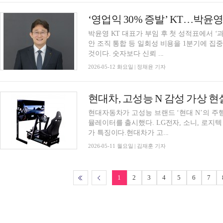
박윤영 KT 대표가 부임 후 첫 성적표에서 ‘
안 조직 통합 등 일회성 비용을 1분기에 집
것이다. 숫자보다 신뢰 ...
2026-05-12 화요일 | 정채윤 기자
현대차, 고성능 N 감성 가상 
현대자동차가 고성능 브랜드 ‘현대 N’의 주
뮬레이터를 출시했다. LG전자, 소니, 로지
가 특징이다.현대차가 고...
2026-05-11 월요일 | 김재훈 기자
1
2
3
4
5
6
7