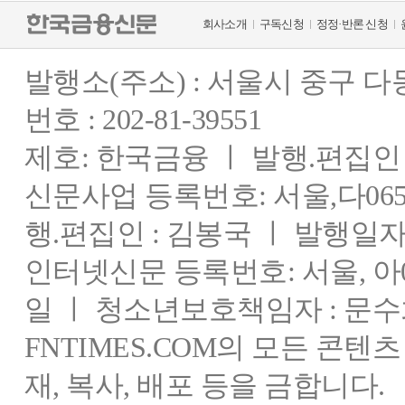
회사소개
구독신청
정정·반론 신청
발행소(주소) : 서울시 중구 
번호 : 202-81-39551
제호: 한국금융 ㅣ 발행.편집인 : 
신문사업 등록번호: 서울,다0655
행.편집인 : 김봉국 ㅣ 발행일자:
인터넷신문 등록번호: 서울, 아03
일 ㅣ 청소년보호책임자 : 문수
FNTIMES.COM의 모든 콘텐
재, 복사, 배포 등을 금합니다.