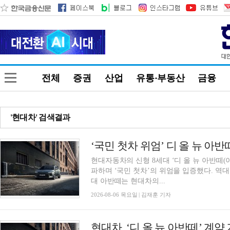
전체
증권
산업
유통·부동산
금융
'현대차' 검색결과
‘국민 첫차 위엄’ 디 올 뉴 아반
현대자동차의 신형 8세대 ‘디 올 뉴 아반떼(이
파하며 ‘국민 첫차’의 위엄을 입증했다. 역
대 아반떼는 현대차의...
2026-08-06 목요일 | 김재훈 기자
현대차, ‘디 올 뉴 아반떼’ 계약