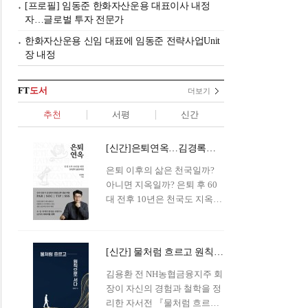
[프로필] 임동준 한화자산운용 대표이사 내정
자…글로벌 투자 전문가
한화자산운용 신임 대표에 임동준 전략사업Unit
장 내정
FT
도서
더보기
추천
서평
신간
[신간]은퇴연옥…김경록의 은퇴 후 삶의 나침반
은퇴 이후의 삶은 천국일까?
아니면 지옥일까? 은퇴 후 60
대 전후 10년은 천국도 지옥도
아닌 '연옥'이라 개념이 등장해
화제를 모으고 있다.투자 전문
가이자 은퇴연구소장으로서의
[신간] 물처럼 흐르고 원칙으로 서다…김용환의 통찰을 담다
은퇴 설계를 가이드해 온 김경
록 옵투스자산운용의 고문이
김용환 전 NH농협금융지주 회
신간 『은퇴연옥』을 내놓았
장이 자신의 경험과 철학을 정
다.단테는 지옥을 '모든 희망을
리한 자서전 『물처럼 흐르고