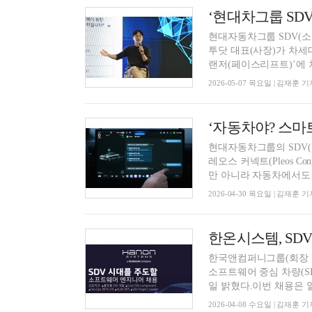
‘현대차그룹 SDV
현대자동차그룹 SDV(소
투닷 대표(사장)가 차세
랜저(페이스리프트)’에 처
2026-05-07 목요일 | 김재훈 기
현대자동차그룹의 SDV(
레오스 커넥트(Pleos C
만 아니라 자동차에서도 스
2026-04-30 목요일 | 김재훈 기
한온시스템, SD
한국앤컴퍼니그룹(회장 
소프트웨어 중심 차량(S
일 밝혔다.이번 채용은 열
2026-04-08 수요일 | 김재훈 기