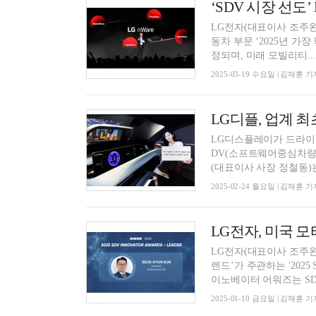
‘SDV 시장 선도
LG전자(대표이사 조주완)
동차 부문 ‘2025년 가장 혁신적
정되며, 미래 모빌리티...
2025-03-19 수요일 | 김재훈 기
LG디플, 업계 최
LG디스플레이가 드라이
DV(소프트웨어중심차량) 시
(대표이사 사장 정철동)는
2025-02-24 월요일 | 김재훈 기
LG전자(대표이사 조주완
렌드’가 주관하는 '2025 S
이노베이터 어워즈는 SDV
2025-01-10 금요일 | 김재훈 기