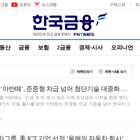
구독신청
로
부동산
금융
보험
2금융
경제·시사
오피니언
제목만보기
제목+내용 보기
현대차 필승카드 ‘아반떼’, 준중형 차급 넘어 첨단기술 대중화 실현
 아반떼는 ‘인생 첫 차’로서 많은 사회 초년생의 시작을 함께 했다.
풀체인지 모델 출시를 앞둔 아반떼는 준중형 차급 기준을 넘어 현대차그
..
자
대차그룹, 美 ICT 기업 선정 ‘올해의 자동차 회사’