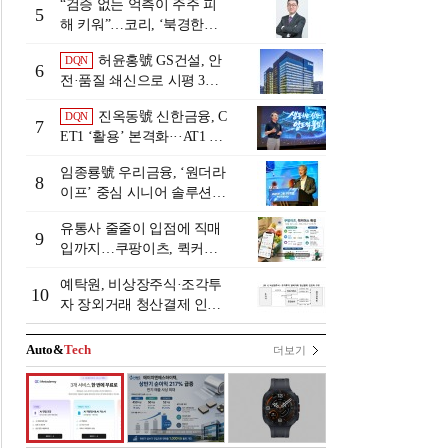
“검증 없는 억측이 주주 피
5
해 키워”…코리, ‘북경한미
미수채권 논란’ 정면 반박
허윤홍號 GS건설, 안
DQN
6
전·품질 쇄신으로 시평 3위
탈환
진옥동號 신한금융, C
DQN
7
ET1 ‘활용’ 본격화···AT1 늘
린 이유는 [Capital Quality Re
임종룡號 우리금융, ‘원더라
view]
8
이프’ 중심 시니어 솔루션
확대…계열사 시너지 '관건'
유통사 줄줄이 입점에 직매
[금융 시니어 비즈니스 돋보
9
입까지…쿠팡이츠, 퀵커머
기]
스 판 키운다
예탁원, 비상장주식·조각투
10
자 장외거래 청산결제 인프
라 구축 착수
Auto&
Tech
더보기