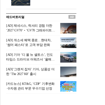
버려야 하는 곳'이라 묘사했다.
원칙으로 서다』를 펴냈다.정
오늘날 많은 이가 은퇴를 지옥
통 관료 출신으로 한국 금융의
이라 부르며 절망하지만, 김경
주요 변곡점마다 중요한 역할
애드버토리얼
록 고문은 새로운 시각을 제시
을 하고 금융 경영인으로서 큰
한다. 은퇴 후 60대를 전후한 1
족적을 남긴 김 전 회장이 후배
[AD] 제네시스, 럭셔리 경험 더한
0년의 과도기는 지옥이 아니라
세대에게 전하는 삶의 조언을
‘2027 GV70’‧‘GV70 그래파이트’
정화와 성장의 공간인 ‘은퇴연
담은 인생 노트다.『물처럼 흐
출시
옥(Purgatory)’이라는 것이다.
르고 원칙으로 서다』는 단순
[AD] 개소세 혜택 종료…현대차,
연옥은 고통스럽지만 끝이 있
한 자서전을 넘어, 실패를 두려
‘썸머 페스타’로 고객 부담 완화
으며, 준비를 통해 천국으로 나
워하지 않는 용기와 자신에 대
아갈 수 있는 희망의 장소라고
한 믿음이 어떻게 삶을 풍요롭
[AD] 기아 ‘디 올 뉴 셀토스’, 인도
말한
게 만드는지를 보여주는 지혜
타임스 드라이브 어워즈서 ‘올해의
의 보고로 평가된다.김용환 전
SUV’ 선정
회장은 “인생의 목표가 크더라
[AD]‘그랜저 잡자’ 기아, 상품성 더
도 조급해하지 말고 작은 것부
한 ‘The 2027 K8’ 출시
터 하나 하나 성취해 나가
라”고 조언한다. 뼈아픈 실패
[카드뉴스] KT&G, ‘CDP’ 기후변화
조차 성공의 뼈대가 된다는 긍
·수자원 관리 부문 우수기업 선정
정적인 마음으로