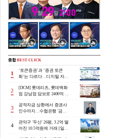
종합
BEST CLICK
‘토큰증권’과 ‘증권 토큰
1
화’는 다르다…디지털 자본
시장 다음 단계는
[DCM] 롯데리츠, 롯데백화
2
점 강남점 담보로 2400억 조
달…단기채 차환
공적자금 상환에서 증권사
3
인수까지…수협은행 '금융
그룹화' 25년 여정 [수협은
관악구 '두산' 26평, 3.2억 떨
행 금융그룹의 꿈①]
4
어진 10.5억원에 거래 [일일
하락가]