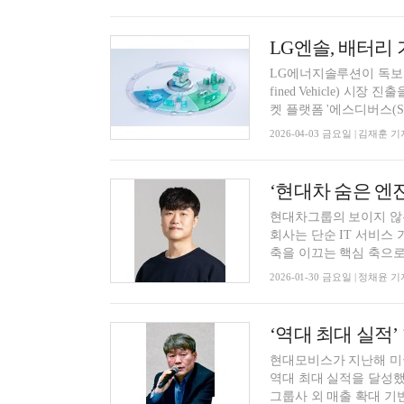
LG에너지솔루션이 독보적 
fined Vehicle) 
켓 플랫폼 '에스디버스(SDV
2026-04-03 금요일 | 김재훈 기
‘현대차 숨은 엔진
현대차그룹의 보이지 않
회사는 단순 IT 서비스
축을 이끄는 핵심 축으로 
2026-01-30 금요일 | 정채윤 기
현대모비스가 지난해 미국
역대 최대 실적을 달성했
그룹사 외 매출 확대 기반.