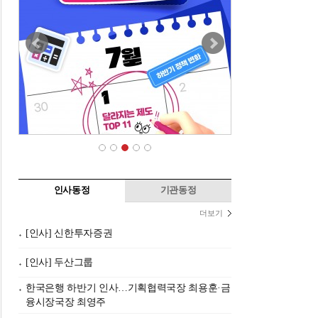
인사동정
기관동정
더보기
[인사] 신한투자증권
[인사] 두산그룹
한국은행 하반기 인사…기획협력국장 최용훈·금
융시장국장 최영주