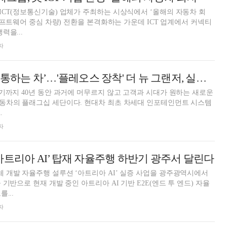
CT(정보통신기술) 업체가 주최하는 시상식에서 ‘올해의 자동차 회
(소프트웨어 중심 차량) 전환을 본격화하는 가운데 ICT 업계에서 커넥티
력을...
자
[현장] ‘실시간 소통하는 차’…'플레오스 장착' 더 뉴 그랜저, 실제로 보니
기까지 40년 동안 과거에 머무르지 않고 고객과 시대가 원하는 새로운
동차의 플래그십 세단이다. 현대차 최초 차세대 인포테인먼트 시스템
.
자
아트리아 AI’ 탑재 자율주행 하반기 광주서 달린다
개발 자율주행 설루션 ‘아트리아 AI’ 실증 사업을 광주광역시에서
기반으로 현재 개발 중인 아트리아 AI 기반 E2E(엔드 투 엔드) 자율
...
자