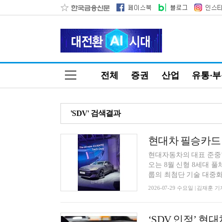
전체
증권
산업
유통·
'SDV' 검색결과
현대자동차의 대표 준중형
오는 8월 신형 8세대 
룹의 최첨단 기술 대중화.
2026-07-29 수요일 | 김재훈 기
‘SDV 인정’ 현