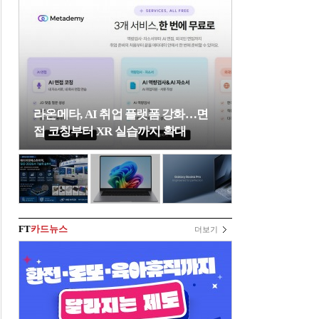
라온메타, AI 취업 플랫폼 강화…면
접 코칭부터 XR 실습까지 확대
FT
카드뉴스
더보기