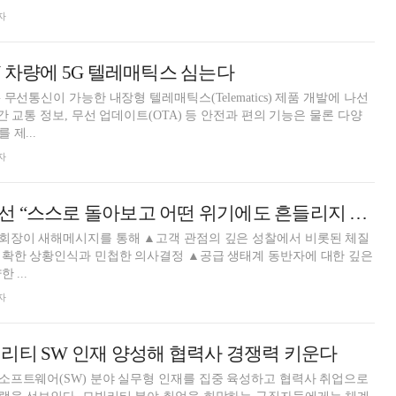
자
V 차량에 5G 텔레매틱스 심는다
무선통신이 가능한 내장형 텔레매틱스(Telematics) 제품 개발에 나선
간 교통 정보, 무선 업데이트(OTA) 등 안전과 편의 기능은 물론 다양
제...
자
현대차그룹 정의선 “스스로 돌아보고 어떤 위기에도 흔들리지 않을 것” [2026 신년사]
회장이 새해메시지를 통해 ▲고객 관점의 깊은 성찰에서 비롯된 체질
명확한 상황인식과 민첩한 의사결정 ▲공급 생태계 동반자에 대한 깊은
 ...
자
리티 SW 인재 양성해 협력사 경쟁력 키운다
소프트웨어(SW) 분야 실무형 인재를 집중 육성하고 협력사 취업으로