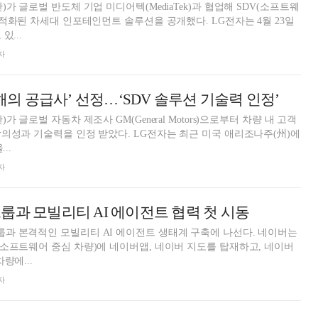
가 글로벌 반도체 기업 미디어텍(MediaTek)과 협업해 SDV(소프트웨
 차세대 인포테인먼트 솔루션을 공개했다. LG전자는 4월 23일
있...
자
올해의 공급사’ 선정…‘SDV 솔루션 기술력 인정’
 글로벌 자동차 제조사 GM(General Motors)으로부터 차량 내 고객
인정 받았다. LG전자는 최근 미국 애리조나주(州)에
..
자
룹과 모빌리티 AI 에이전트 협력 첫 시동
과 본격적인 모빌리티 AI 에이전트 생태계 구축에 나선다. 네이버는
소프트웨어 중심 차량)에 네이버앱, 네이버 지도를 탑재하고, 네이버
량에...
자