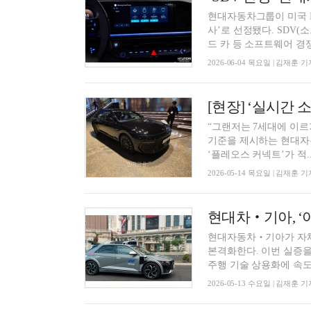
현대자동차그룹이 미국 I
사’로 선정됐다. SDV
드 카 등 소프트웨어 경쟁
2026-06-04 목요일 | 김재훈 기
“그랜저는 7세대에 이르
기준을 제시하는 현대자
‘플레오스 커넥트’가 적..
2026-05-14 목요일 | 김재훈 기
현대차‧기아, ‘
현대자동차‧기아가 자체 
본격화한다. 이번 실증을 
주행 기술 상용화에 속도를
2026-05-13 수요일 | 김재훈 기