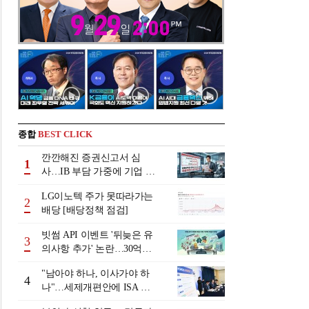
종합
BEST CLICK
깐깐해진 증권신고서 심
1
사…IB 부담 가중에 기업 자
금조달 '차질 우려'
LG이노텍 주가 못따라가는
2
배당 [배당정책 점검]
빗썸 API 이벤트 '뒤늦은 유
3
의사항 추가' 논란…30억원
배상 조정 거부에 이용자 반
"남아야 하나, 이사가야 하
발
4
나"…세제개편안에 ISA 투
자자 셈법 복잡