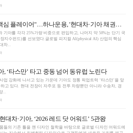
자
"피지컬AI 산업 핵심 플레이어"…하나운용, '현대차·기아 채권혼합 ETF' 상장 [ETF 통신]
지수펀드)를 선보였다.글로벌 피지컬 AI(physical AI) 산업의 핵심
차...
자
아, ‘타스만’ 타고 중동 넘어 동유럽 노린다
업 강화에 나서고 있는 가운데 기아도 정통 픽업트럭 ‘타스만’을 앞
하고 있다. 현대 전장이 자주포 등 전투 차량뿐만 아니라 수송차, 경
...
자
현대차·기아, ‘2026 레드 닷 어워드’ 5관왕
품들의 기존 틀을 깬 디자인 철학을 바탕으로 글로벌 디자인 어워드에