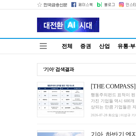
전체
증권
산업
유통·
'기아' 검색결과
행동주의펀드 표적이 된
가진 기업들 역시 600
상되는 만큼 기업들은 자본
2026-07-28 화요일 | 이성규 기
기아, 하반기 엔