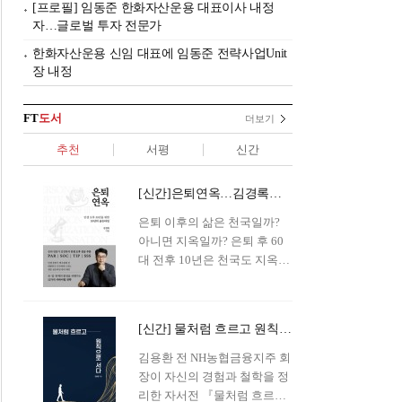
[프로필] 임동준 한화자산운용 대표이사 내정
자…글로벌 투자 전문가
한화자산운용 신임 대표에 임동준 전략사업Unit
장 내정
FT
도서
더보기
추천
서평
신간
[신간]은퇴연옥…김경록의 은퇴 후 삶의 나침반
은퇴 이후의 삶은 천국일까?
아니면 지옥일까? 은퇴 후 60
대 전후 10년은 천국도 지옥도
아닌 '연옥'이라 개념이 등장해
화제를 모으고 있다.투자 전문
가이자 은퇴연구소장으로서의
[신간] 물처럼 흐르고 원칙으로 서다…김용환의 통찰을 담다
은퇴 설계를 가이드해 온 김경
록 옵투스자산운용의 고문이
김용환 전 NH농협금융지주 회
신간 『은퇴연옥』을 내놓았
장이 자신의 경험과 철학을 정
다.단테는 지옥을 '모든 희망을
리한 자서전 『물처럼 흐르고