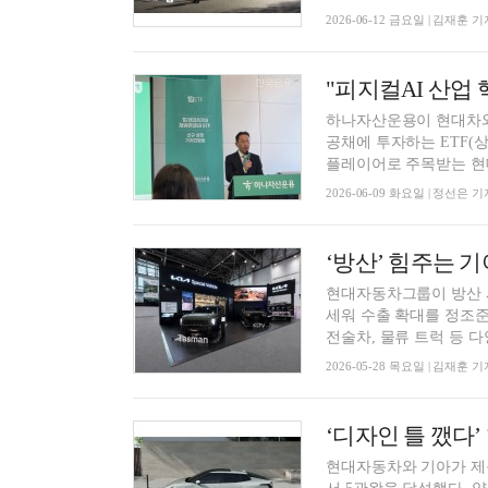
2026-06-12 금요일 | 김재훈 기
하나자산운용이 현대차와 기아를 각각 25%가량 비중으로 편입하고, 나머지 약 50%는 단기 국
공채에 투자하는 ETF(상장
플레이어로 주목받는 현대
2026-06-09 화요일 | 정선은 기
‘방산’ 힘주는 기
현대자동차그룹이 방산 사
세워 수출 확대를 정조준
전술차, 물류 트럭 등 다양
2026-05-28 목요일 | 김재훈 기
‘디자인 틀 깼다’ 
현대자동차와 기아가 제