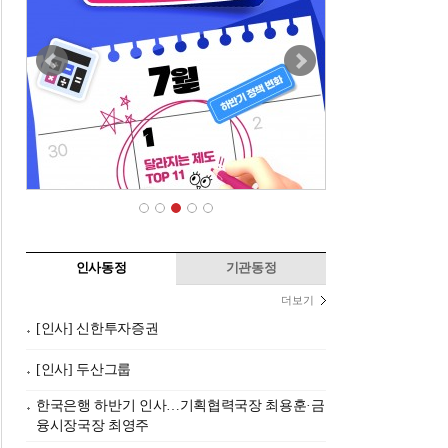
인사동정
기관동정
더보기
[인사] 신한투자증권
[인사] 두산그룹
한국은행 하반기 인사…기획협력국장 최용훈·금
융시장국장 최영주