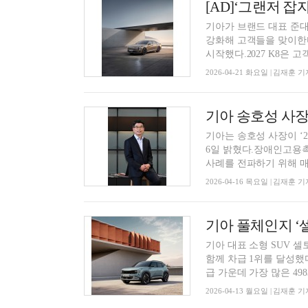
[AD]‘그랜저 잡자’
기아가 브랜드 대표 준대
강화해 고객들을 맞이한다.기
시작했다.2027 K8은 고객 
2026-04-21 화요일 | 김재훈 기
기아 송호성 사장
기아는 송호성 사장이 ‘
6일 밝혔다.장애인고용
사례를 전파하기 위해 매년
2026-04-16 목요일 | 김재훈 기
기아 풀체인지 ‘셀
기아 대표 소형 SUV 
함께 차급 1위를 달성했다
급 가운데 가장 많은 4983
2026-04-13 월요일 | 김재훈 기