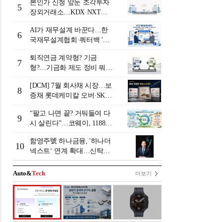
본인가 신청 앞둔 조각투자
5
장외거래소…KDX·NXT컨
소 막판 점검 ‘분주’
AI가 재무설계 바꾼다…한
6
국재무설계협회·쿼터백 '베
러웰스'로 생태계 구축
퇴직연금 계약형? 기금
7
형?…기금화 제도 정비 뭐길
래 [기금형 퇴직연금 추진
[DCM] 7월 회사채 시장…보
(상)]
8
증채 롯데케미칼 오버·SK에
코플랜트 언더 [7월 리뷰①]
“팔고 나면 끝? 거둬들여 다
9
시 살린다”…코웨이, 1188만
계정 업고 ESG 밸류업
함영주號 하나금융, '하나더
10
넥스트‘ 연계 확대…신탁수
수료 2배 증가 효과 [금융 시
니어 비즈니스 돋보기]
Auto&
Tech
더보기