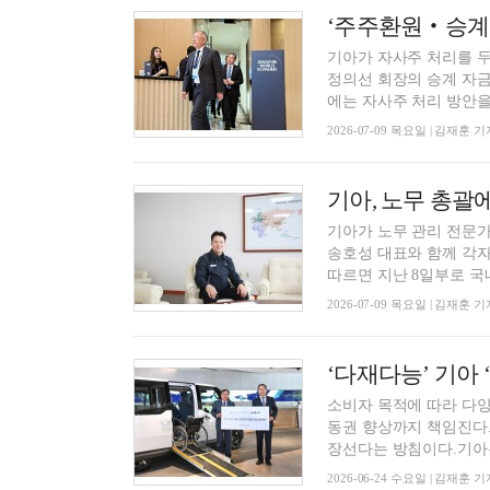
‘주주환원‧승계‧
기아가 자사주 처리를 두
정의선 회장의 승계 자금
에는 자사주 처리 방안을 
2026-07-09 목요일 | 김재훈 기
기아가 노무 관리 전문가
송호성 대표와 함께 각자
따르면 지난 8일부로 국내
2026-07-09 목요일 | 김재훈 기
‘다재다능’ 기아 
소비자 목적에 따라 다양
동권 향상까지 책임진다.
장선다는 방침이다.기아는 
2026-06-24 수요일 | 김재훈 기