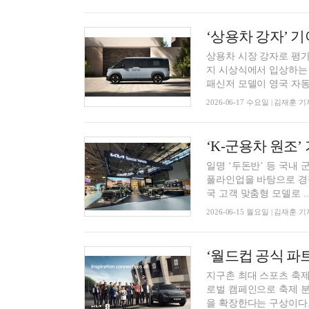
‘상용차 강자’ 기
상용차 시장 강자로 평가받
지 시상식에서 입상하는 
패신저 모델이 영국 자동차
2026-06-17 수요일 | 김재훈 기
‘K-군용차 원조
일명 ‘두돈반’ 등 국내
풀라인업을 바탕으로 경쟁
국 고객 맞춤형 모델로 ..
2026-06-15 월요일 | 김재훈 기
‘월드컵 공식 파
지구촌 최대 스포츠 축제 
로벌 캠페인으로 축제 분
을 확장한다는 구상이다.기