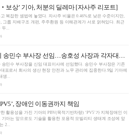
보상’ 기아, 처분의 딜레마 [자사주 리포트]
고 복잡한 셈법에 놓였다. 자사주 비율은 0.46%로 낮은 수준이지만,
, 그룹 지배구조 개편, 주주환원 등 이해관계가 서로 얽혀있다. 최근
두...
자
기아, 노무 총괄에 송민수 부사장 선임…송호성 사장과 각자대표 체제
 송민수 부사장을 신임 대표이사에 선임했다. 송민수 부사장은 기존
대표로서 회사의 생산 현장 안전과 노무 관리에 집중한다.9일 기아에
생...
자
‘PV5’, 장애인 이동권까지 책임
한 활용성을 가진 기아의 PBV(목적기반차량) ‘PV5’가 지체장애인 이
 기아는 앞으로도 기술을 활용한 포용적 모빌리티 생태계 조성에 앞
2...
자