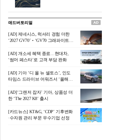
버려야 하는 곳'이라 묘사했다.
원칙으로 서다』를 펴냈다.정
오늘날 많은 이가 은퇴를 지옥
통 관료 출신으로 한국 금융의
이라 부르며 절망하지만, 김경
주요 변곡점마다 중요한 역할
애드버토리얼
록 고문은 새로운 시각을 제시
을 하고 금융 경영인으로서 큰
한다. 은퇴 후 60대를 전후한 1
족적을 남긴 김 전 회장이 후배
[AD] 제네시스, 럭셔리 경험 더한
0년의 과도기는 지옥이 아니라
세대에게 전하는 삶의 조언을
‘2027 GV70’‧‘GV70 그래파이트’
정화와 성장의 공간인 ‘은퇴연
담은 인생 노트다.『물처럼 흐
출시
옥(Purgatory)’이라는 것이다.
르고 원칙으로 서다』는 단순
[AD] 개소세 혜택 종료…현대차,
연옥은 고통스럽지만 끝이 있
한 자서전을 넘어, 실패를 두려
‘썸머 페스타’로 고객 부담 완화
으며, 준비를 통해 천국으로 나
워하지 않는 용기와 자신에 대
아갈 수 있는 희망의 장소라고
한 믿음이 어떻게 삶을 풍요롭
[AD] 기아 ‘디 올 뉴 셀토스’, 인도
말한
게 만드는지를 보여주는 지혜
타임스 드라이브 어워즈서 ‘올해의
의 보고로 평가된다.김용환 전
SUV’ 선정
회장은 “인생의 목표가 크더라
[AD]‘그랜저 잡자’ 기아, 상품성 더
도 조급해하지 말고 작은 것부
한 ‘The 2027 K8’ 출시
터 하나 하나 성취해 나가
라”고 조언한다. 뼈아픈 실패
[카드뉴스] KT&G, ‘CDP’ 기후변화
조차 성공의 뼈대가 된다는 긍
·수자원 관리 부문 우수기업 선정
정적인 마음으로