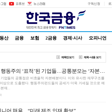
구독신청
로
부동산
금융
보험
2금융
경제·시사
오피니언
제목만보기
제목+내용 보기
[THE COMPASS] 행동주의 ‘표적’된 기업들…공통분모는 ‘자본배분 미흡’
 기업들의 공통점은 비효율적 자본배분이다. 이와 유사한 재무구조를
개 이상으로 도출됐다. 행동주의펀드들의 공세가 더욱 거세질 것으로 예
재...
자
지니어 채용…“미래 제조 인재 확보”