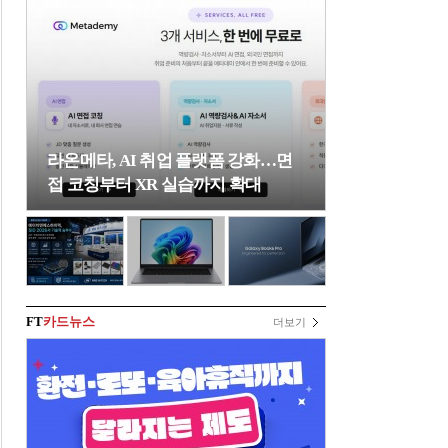
라온메타, AI 취업 플랫폼 강화…면
접 코칭부터 XR 실습까지 확대
FT
카드뉴스
더보기