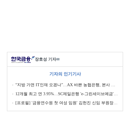
장호성 기자
✉
기자의 인기기사
“지방 가면 IT인재 오겠나”…AX 바쁜 농협은행, 본사 이전설에 ‘긴장’ [막 오른 금융권 하투(夏鬪)]
12개월 최고 연 3.95%…SC제일은행 'e-그린세이브예금' [이주의 은행 예금금리-8월 1주]
[프로필] '금융연수원 첫 여성 임원' 김헌진 신임 부원장···교육·디지털·기획 '올라운더'