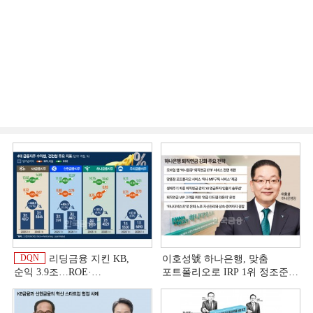
DQN
리딩금융 지킨 KB,
이호성號 하나은행, 맞춤
순익 3.9조…ROE·
포트폴리오로 IRP 1위 정조준
비용효율성까지 선두 [2026
[은행권 연금 방어전]
이
상반기 금융 리그테이블]