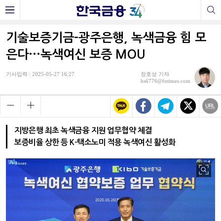
기술보증기금-광주은행, 녹색금융 힘 모
은다···녹색여신 보증 MOU
기사입력 : 2025-05-27 16:27
장호성 기자
hs6776@fntimes.com
지방은행 최초 녹색금융 지원 업무협약 체결
보증비율 상한 등 K-택소노미 적용 녹색여신 활성화