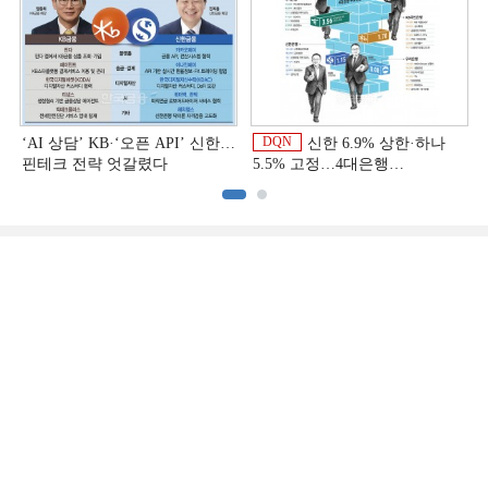
DQN
‘AI 상담’ KB·‘오픈 API’ 신한…
신한 6.9% 상한·하나
핀테크 전략 엇갈렸다
5.5% 고정…4대은행
중금리대출 승부수
이