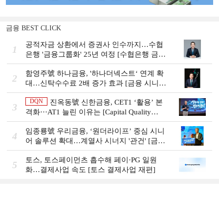
금융 BEST CLICK
공적자금 상환에서 증권사 인수까지…수협
1
은행 '금융그룹화' 25년 여정 [수협은행 금융
그룹의 꿈①]
함영주號 하나금융, '하나더넥스트‘ 연계 확
2
대…신탁수수료 2배 증가 효과 [금융 시니어
비즈니스 돋보기]
DQN
진옥동號 신한금융, CET1 ‘활용’ 본
3
격화···AT1 늘린 이유는 [Capital Quality
Review]
임종룡號 우리금융, ‘원더라이프’ 중심 시니
4
어 솔루션 확대…계열사 시너지 '관건' [금융
시니어 비즈니스 돋보기]
토스, 토스페이먼츠 흡수해 페이·PG 일원
5
화…결제사업 속도 [토스 결제사업 재편]