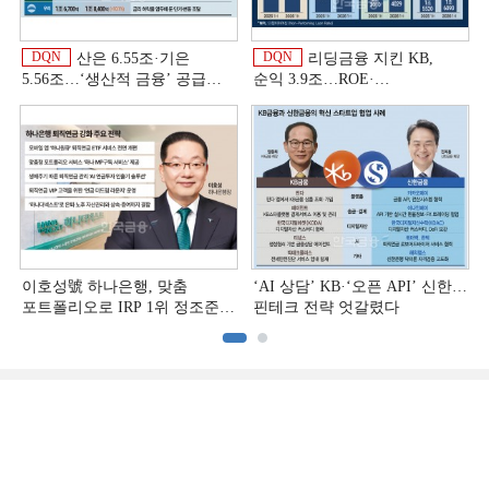
DQN
DQN
산은 6.55조·기은
리딩금융 지킨 KB,
5.56조…‘생산적 금융ʼ 공급
순익 3.9조…ROE·
박차 [은행권 자금조달 전략]
비용효율성까지 선두 [2026
상반기 금융 리그테이블]
이호성號 하나은행, 맞춤
‘AI 상담’ KB·‘오픈 API’ 신한…
포트폴리오로 IRP 1위 정조준
핀테크 전략 엇갈렸다
[은행권 연금 방어전]