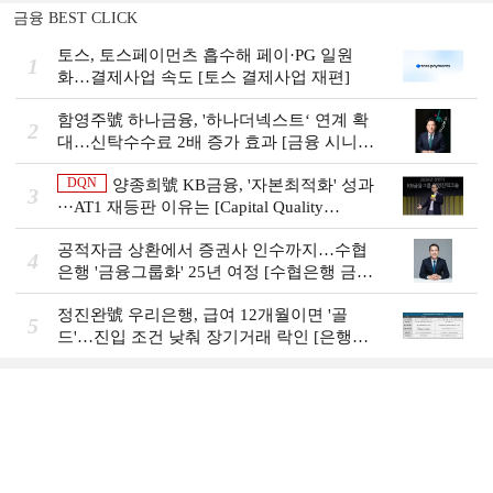
금융 BEST CLICK
토스, 토스페이먼츠 흡수해 페이·PG 일원
1
화…결제사업 속도 [토스 결제사업 재편]
함영주號 하나금융, '하나더넥스트‘ 연계 확
2
대…신탁수수료 2배 증가 효과 [금융 시니어
비즈니스 돋보기]
DQN
양종희號 KB금융, '자본최적화' 성과
3
···AT1 재등판 이유는 [Capital Quality
Review]]
공적자금 상환에서 증권사 인수까지…수협
4
은행 '금융그룹화' 25년 여정 [수협은행 금융
그룹의 꿈①]
정진완號 우리은행, 급여 12개월이면 '골
5
드'…진입 조건 낮춰 장기거래 락인 [은행권
머니무브 대응 전략]