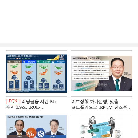
DQN
리딩금융 지킨 KB,
이호성號 하나은행, 맞춤
순익 3.9조…ROE·
포트폴리오로 IRP 1위 정조준
비용효율성까지 선두 [2026
[은행권 연금 방어전]
이
상반기 금융 리그테이블]