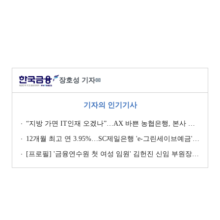
장호성 기자
✉
기자의 인기기사
“지방 가면 IT인재 오겠나”…AX 바쁜 농협은행, 본사 이전설에 ‘긴장’ [막 오른 금융권 하투(夏鬪)]
12개월 최고 연 3.95%…SC제일은행 'e-그린세이브예금' [이주의 은행 예금금리-8월 1주]
[프로필] '금융연수원 첫 여성 임원' 김헌진 신임 부원장···교육·디지털·기획 '올라운더'