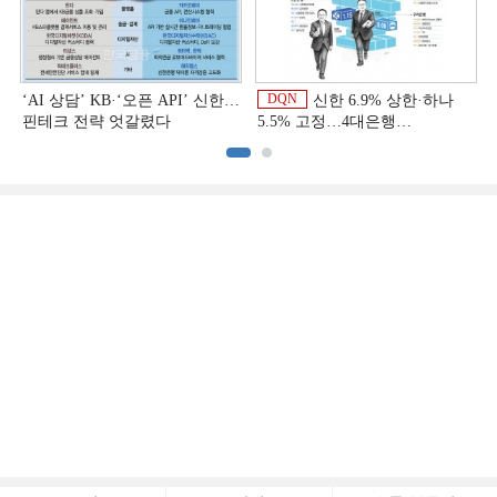
DQN
‘AI 상담’ KB·‘오픈 API’ 신한…
신한 6.9% 상한·하나
핀테크 전략 엇갈렸다
5.5% 고정…4대은행
중금리대출 승부수
이