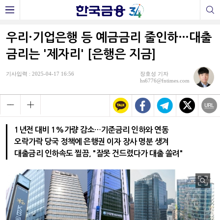
우리·기업은행 등 예금금리 줄인하…대출
금리는 '제자리' [은행은 지금]
기사입력 : 2025-04-17 16:56
장호성 기자
hs6776@fntimes.com
1년전 대비 1%가량 감소…기준금리 인하와 연동
오락가락 당국 정책에 은행권 이자 장사 명분 생겨
대출금리 인하속도 찔끔, "잘못 건드렸다가 대출 쏠려"