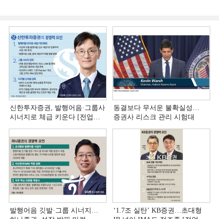
신한투자증권, 발행어음·그룹사
동결보다 무서운 불확실성…
시너지로 체급 키운다 [전업계
증권사 리스크 관리 시험대
추격하는 은행계 증권사 (4)]
발행어음 깃발·그룹 시너지…
‘1.7조 실탄’ KB증권…초대형