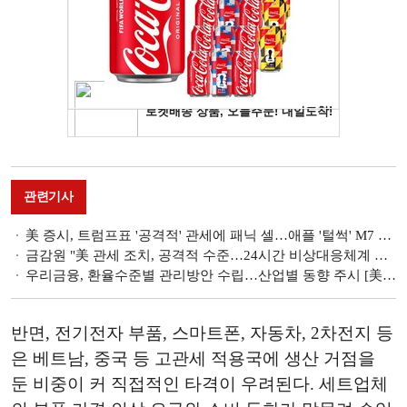
관련기사
美 증시, 트럼프표 '공격적' 관세에 패닉 셀…애플 '털썩' M7 주가 타격 [美 관세 쇼크]
금감원 "美 관세 조치, 공격적 수준…24시간 비상대응체계 가동" [美 관세 쇼크]
우리금융, 환율수준별 관리방안 수립…산업별 동향 주시 [美 관세 쇼크]
반면, 전기전자 부품, 스마트폰, 자동차, 2차전지 등
은 베트남, 중국 등 고관세 적용국에 생산 거점을
둔 비중이 커 직접적인 타격이 우려된다. 세트업체