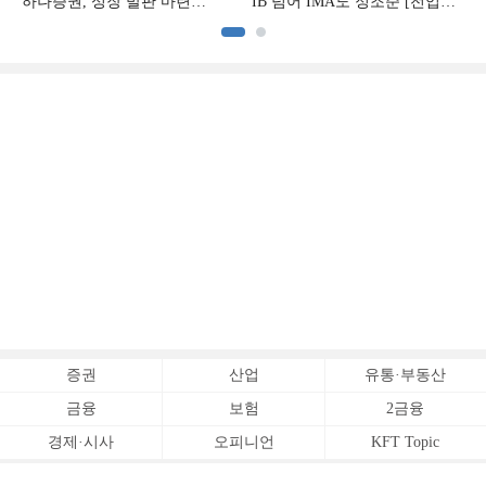
하나증권, 성장 발판 마련
IB 넘어 IMA도 정조준 [전업계
[전업계 추격하는 은행계
추격하는 은행계 증권사 (2)]
증권사 (3)]
증권
산업
유통·부동산
금융
보험
2금융
경제·시사
오피니언
KFT Topic