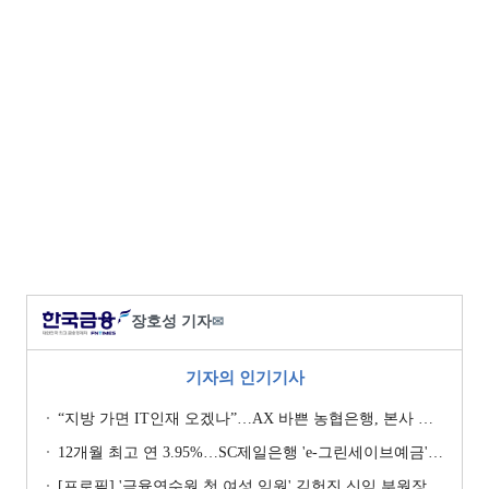
장호성 기자
✉
기자의 인기기사
“지방 가면 IT인재 오겠나”…AX 바쁜 농협은행, 본사 이전설에 ‘긴장’ [막 오른 금융권 하투(夏鬪)]
12개월 최고 연 3.95%…SC제일은행 'e-그린세이브예금' [이주의 은행 예금금리-8월 1주]
[프로필] '금융연수원 첫 여성 임원' 김헌진 신임 부원장···교육·디지털·기획 '올라운더'