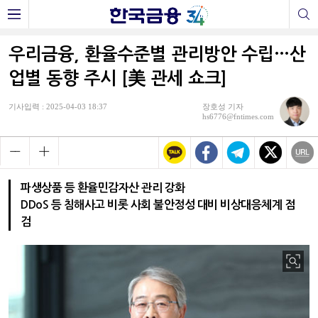
우리금융, 환율수준별 관리방안 수립…산
업별 동향 주시 [美 관세 쇼크]
기사입력 : 2025-04-03 18:37
장호성 기자
hs6776@fntimes.com
파생상품 등 환율민감자산 관리 강화
DDoS 등 침해사고 비롯 사회 불안정성 대비 비상대응체계 점
검