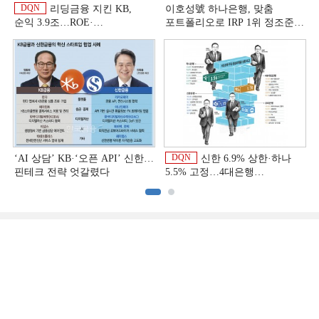
DQN
리딩금융 지킨 KB,
이호성號 하나은행, 맞춤
순익 3.9조…ROE·
포트폴리오로 IRP 1위 정조준
비용효율성까지 선두 [2026
[은행권 연금 방어전]
이
상반기 금융 리그테이블]
DQN
‘AI 상담’ KB·‘오픈 API’ 신한…
신한 6.9% 상한·하나
핀테크 전략 엇갈렸다
5.5% 고정…4대은행
중금리대출 승부수
이