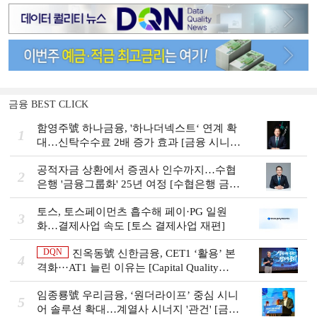
금융 BEST CLICK
함영주號 하나금융, '하나더넥스트‘ 연계 확
1
대…신탁수수료 2배 증가 효과 [금융 시니어
비즈니스 돋보기]
공적자금 상환에서 증권사 인수까지…수협
2
은행 '금융그룹화' 25년 여정 [수협은행 금융
그룹의 꿈①]
토스, 토스페이먼츠 흡수해 페이·PG 일원
3
화…결제사업 속도 [토스 결제사업 재편]
DQN
진옥동號 신한금융, CET1 ‘활용’ 본
4
격화···AT1 늘린 이유는 [Capital Quality
Review]
임종룡號 우리금융, ‘원더라이프’ 중심 시니
5
어 솔루션 확대…계열사 시너지 '관건' [금융