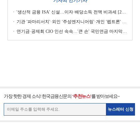
기자의 인기기사
'생산적 금융 ISA' 신설…이자·배당소득 전액 비과세 [2026 세제개편안]
기관 '파마리서치'·외인 '주성엔지니어링'·개인 '펩트론' 1위 [주간 코스닥 순매수- 2026년 7월27일~7월31일]
연기금·공제회 CIO 인선 속속…'큰 손' 국민연금 마지막 타자
가장 핫한 경제 소식! 한국금융신문의
‘추천뉴스’
를 받아보세요~
뉴스레터 신청