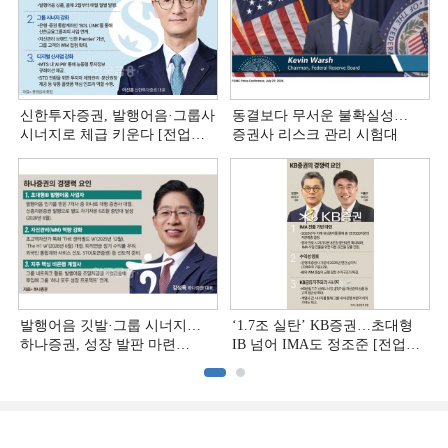
신한투자증권, 발행어음·그룹사
동결보다 무서운 불확실성…
시너지로 체급 키운다 [전업계
증권사 리스크 관리 시험대
추격하는 은행계 증권사 (4)]
발행어음 깃발·그룹 시너지…
‘1.7조 실탄’ KB증권…초대형
하나증권, 성장 발판 마련
IB 넘어 IMA도 정조준 [전업계
[전업계 추격하는 은행계
추격하는 은행계 증권사 (2)]
증권사 (3)]