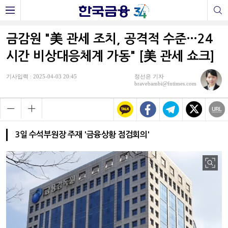
금감원 "美 관세 조치, 공격적 수준…24
시간 비상대응체계 가동" [美 관세 쇼크]
기사입력 : 2025-04-03 20:45
정선은 기자
bravebambi@fntimes.com
3일 수석부원장 주재 '금융상황 점검회의'