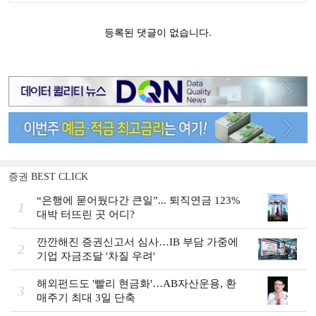
증권 BEST CLICK
“은행에 묻어뒀다간 큰일”... 퇴직연금 123%
1
대박 터뜨린 곳 어디?
깐깐해진 증권신고서 심사…IB 부담 가중에
2
기업 자금조달 '차질 우려'
해외펀드도 '빨리 현금화'…AB자산운용, 환
3
매주기 최대 3일 단축