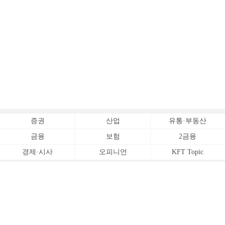
증권
산업
유통·부동산
금융
보험
2금융
경제·시사
오피니언
KFT Topic
전체서비스
Copyrightⓒ
한국금융신문 All Rights Reserved.