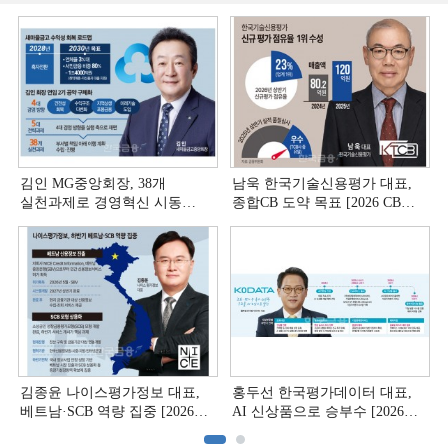
김인 MG중앙회장, 38개
남욱 한국기술신용평가 대표,
실천과제로 경영혁신 시동
종합CB 도약 목표 [2026 CB사
[상호금융 경영혁신 진단 ①]
하반기 전략 ③]
김종윤 나이스평가정보 대표,
홍두선 한국평가데이터 대표,
베트남·SCB 역량 집중 [2026
AI 신상품으로 승부수 [2026
CB사 하반기 전략 ②]
CB사 하반기 전략 ①]