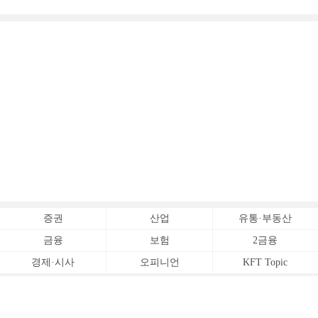
증권
산업
유통·부동산
금융
보험
2금융
경제·시사
오피니언
KFT Topic
전체서비스