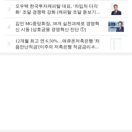
예금금리-8월 1주]
오우택 한국투자캐피탈 대표, ‘차입처 다각
3
화ʼ 조달 경쟁력 강화 [캐피탈 조달 돋보기
(12)]
김인 MG중앙회장, 38개 실천과제로 경영혁
4
신 시동 [상호금융 경영혁신 진단 ①]
12개월 최고 연 6.50%…애큐온저축은행 '처
5
음만난적금'[이주의 저축은행 적금금리-8월
1주]