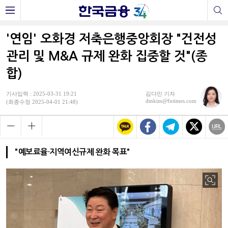
'연임' 오화경 저축은행중앙회장 "건전성
관리 및 M&A 규제 완화 집중할 것"(종
합)
기사입력 : 2025-03-31 19:21
김다민 기자
dmkim@fntimes.com
(최종수정 2025-04-01 21:48)
"예보료율·지역여신규제 완화 목표"