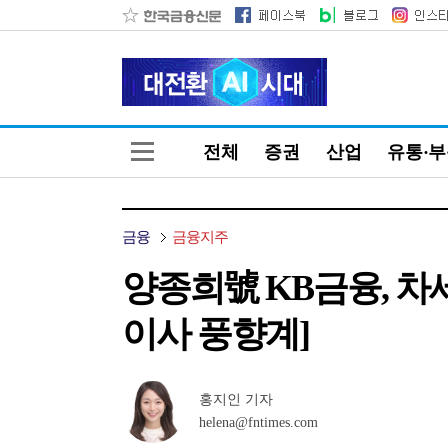
전체
증권
산업
유통·
금융
금융지주
양종희號 KB금융, 차
이사 풍향계]
홍지인 기자
helena@fntimes.com