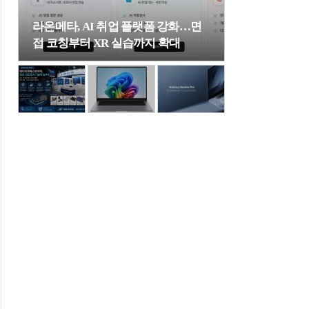
라온메타, AI 취업 플랫폼 강화…면
접 코칭부터 XR 실습까지 확대