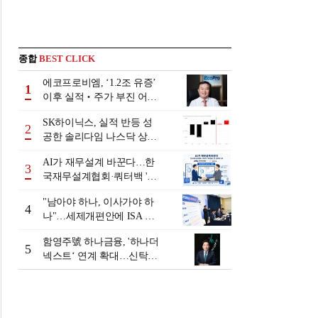
종합
BEST CLICK
에코프로비엠, ‘1.2조 유증’
1
이후 실적‧주가 부진 어쩌
나
SK하이닉스, 실적 반등 성
2
공한 솔리다임 나스닥 상장
검토
AI가 재무설계 바꾼다…한
3
국재무설계협회·쿼터백 '베
러웰스'로 생태계 구축
"남아야 하나, 이사가야 하
4
나"…세제개편안에 ISA 투
자자 셈법 복잡
함영주號 하나금융, '하나더
5
넥스트‘ 연계 확대…신탁수
수료 2배 증가 효과 [금융 시
니어 비즈니스 돋보기]