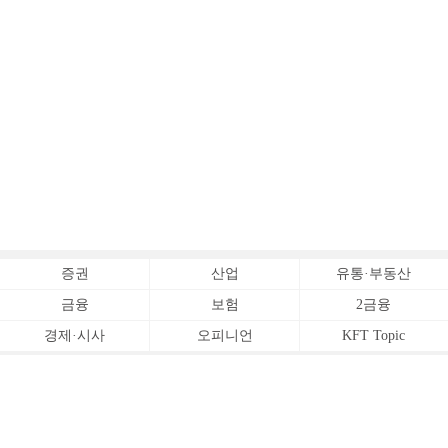
증권
산업
유통·부동산
금융
보험
2금융
경제·시사
오피니언
KFT Topic
전체서비스
Copyrightⓒ
한국금융신문 All Rights Reserved.