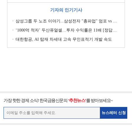
기자의 인기기사
삼성그룹 두 노조 이야기...삼성전자 "총파업" 엄포 vs 삼성重 '노사 원팀' 자처
‘1000억 적자’ 두산퓨얼셀…투자 수익률은 11배 [정답은 TSR]
대한항공, AI 탑재 차세대 고속 무인표적기 개발 속도
가장 핫한 경제 소식! 한국금융신문의
‘추천뉴스’
를 받아보세요~
뉴스레터 신청