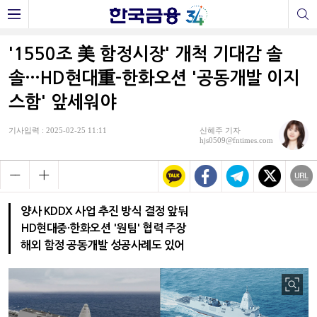
'1550조 美 함정시장' 개척 기대감 솔
솔…HD현대重-한화오션 '공동개발 이지
스함' 앞세워야
기사입력 : 2025-02-25 11:11
신혜주 기자
hjs0509@fntimes.com
양사 KDDX 사업 추진 방식 결정 앞둬
HD현대중·한화오션 '원팀' 협력 주장
해외 함정 공동개발 성공사례도 있어