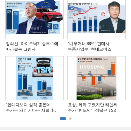
정의선 ‘아이오닉3ʼ 승부수에
‘내부거래 88%ʼ 현대차
따라붙는 그림자
부품사업부 ‘현대모비스ʼ
‘현대차보다 실적 좋은데
효성, 화학 구했지만 티엔씨
주가는 왜?ʼ 기아는 서럽다
주가 ‘반토막’ [정답은 TSR]
[정답은 TSR]