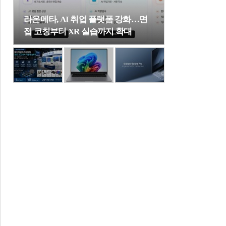
라온메타, AI 취업 플랫폼 강화…면
접 코칭부터 XR 실습까지 확대