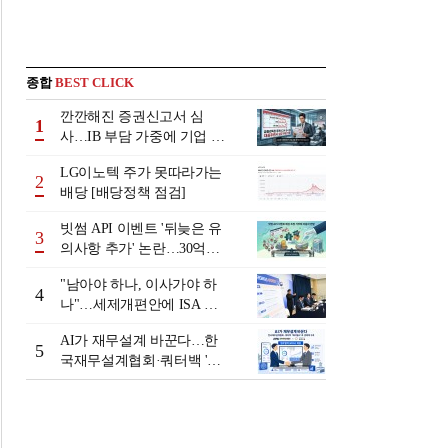
종합
BEST CLICK
깐깐해진 증권신고서 심
1
사…IB 부담 가중에 기업 자
금조달 '차질 우려'
LG이노텍 주가 못따라가는
2
배당 [배당정책 점검]
빗썸 API 이벤트 '뒤늦은 유
3
의사항 추가' 논란…30억원
배상 조정 거부에 이용자 반
"남아야 하나, 이사가야 하
발
4
나"…세제개편안에 ISA 투
자자 셈법 복잡
AI가 재무설계 바꾼다…한
5
국재무설계협회·쿼터백 '베
러웰스'로 생태계 구축