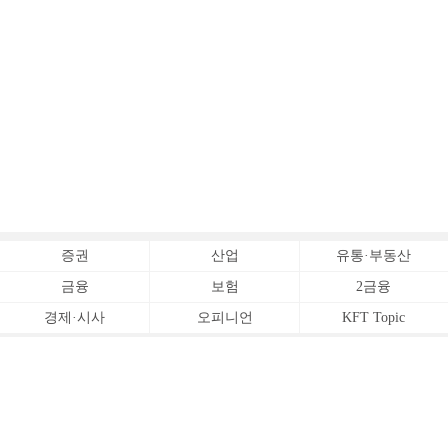
증권
산업
유통·부동산
금융
보험
2금융
경제·시사
오피니언
KFT Topic
전체서비스
Copyrightⓒ
한국금융신문 All Rights Reserved.