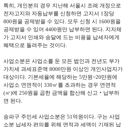
특히
,
개인분의 경우 지난해 서울시 조례 개정으로
전자고지와 자동납부를 신청하면 고지서
1
장당
800
원을 공제받을 수 있다
.
모두 신청 시
1600
원을
공제받을 수 있어
4400
원만 납부하면 된다
.
지자체
가 고지서 인쇄와 송달에 드는 비용을 납세자에게
혜택으로 돌려주는 것이다
.
사업소분은 사업소를 둔 모든 법인과 전년도 부가
가치세 과세표준액
8000
만원 이상인 개인사업자가
대상이다
.
기본세율에 해당하는
5
만원
~20
만원에
사업소 연면적이
330
㎡를 초과하는 경우 연면적
(
㎡
)
에
250
원을 곱한 금액을 합산해 신고‧납부하
면 된다
.
송파구 주민세 사업소분은
51
억원이다
.
구는 사업
소분 납세자 편의를 위해 면적과 세액이 기재된 납