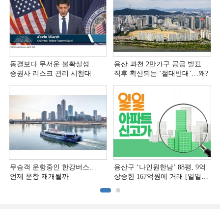
동결보다 무서운 불확실성…
용산·과천 2만가구 공급 발표
증권사 리스크 관리 시험대
직후 확산되는 ‘절대반대’…왜?
무승객 운항중인 한강버스…
용산구 ‘나인원한남’ 88평, 9억
언제 운항 재개될까
상승한 167억원에 거래 [일일
아파트 신고가]