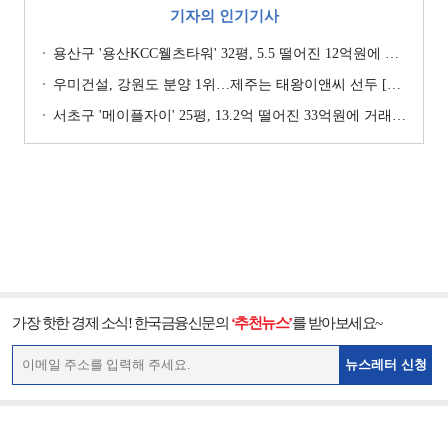
기자의 인기기사
용산구 '용산KCC웰츠타워' 32평, 5.5 떨어진 12억원에 거래 [일일 하락가]
우미건설, 강원도 분양 1위…제주는 태왕이앤씨 선두 [이 지역 분양왕-강원·제주]
서초구 '메이플자이' 25평, 13.2억 떨어진 33억원에 거래 [일일 하락가]
가장 핫한 경제 소식! 한국금융신문의
‘추천뉴스’
를 받아보세요~
뉴스레터 신청