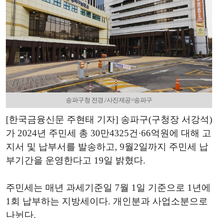
송파구청 전경./사진제공=송파구
[한국금융신문 주현태 기자] 송파구(구청장 서강석)
가 2024년 주민세 총 30만4325건·66억원에 대해 고
지서 및 납부서를 발송하고, 9월2일까지 주민세 납
부기간을 운영한다고 19일 밝혔다.
주민세는 매년 과세기준일
7
월
1
일 기준으로
1
년에
1
회 납부하는 지방세이다
.
개인분과 사업소분으로
나뉜다
.