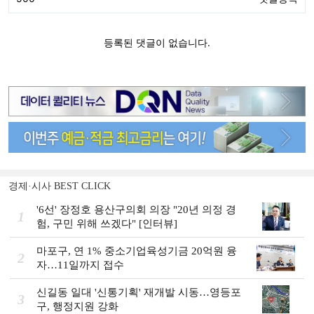
경제·시사 BEST CLICK
'6선' 장정호 용산구의회 의장 "20년 의정 경
1
험, 구민 위해 쓰겠다" [인터뷰]
마포구, 연 1% 중소기업육성기금 20억원 융
2
자…11일까지 접수
신길동 일대 '신통기획' 재개발 시동…영등포
3
구, 행정지원 강화