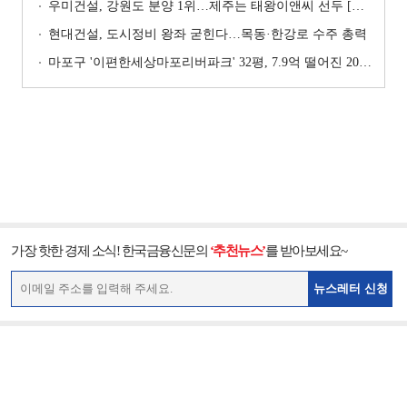
우미건설, 강원도 분양 1위…제주는 태왕이앤씨 선두 [이 지역 분양왕-강원·제주]
현대건설, 도시정비 왕좌 굳힌다…목동·한강로 수주 총력
마포구 '이편한세상마포리버파크' 32평, 7.9억 떨어진 20.4억원에 거래 [일일 하락가]
가장 핫한 경제 소식! 한국금융신문의
‘추천뉴스’
를 받아보세요~
뉴스레터 신청