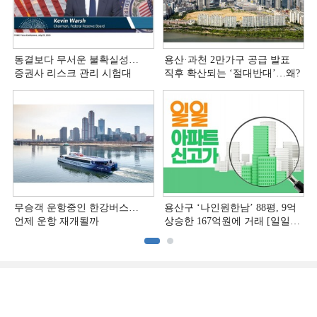
동결보다 무서운 불확실성…
용산·과천 2만가구 공급 발표
증권사 리스크 관리 시험대
직후 확산되는 ‘절대반대’…왜?
무승객 운항중인 한강버스…
용산구 ‘나인원한남’ 88평, 9억
언제 운항 재개될까
상승한 167억원에 거래 [일일
아파트 신고가]