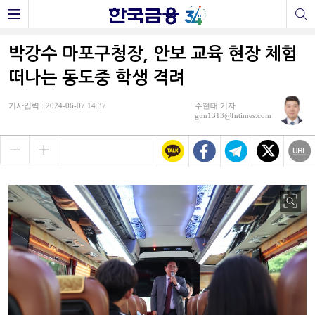
박강수 마포구청장, 안보 교육 현장 체험
떠나는 동도중 학생 격려
기사입력 : 2024-06-07 14:37
주현태 기자
gun1313@fntimes.com