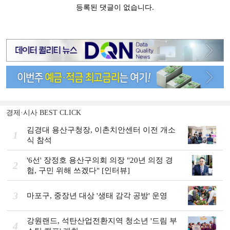
경제·시사 BEST CLICK
김경대 용산구청장, 이촌치안센터 이전 개소
1
식 참석
'6선' 장정호 용산구의회 의장 "20년 의정 경
2
험, 구민 위해 쓰겠다" [인터뷰]
3
마포구, 중장년 대상 '생태 감각 공방' 운영
강원랜드, 석탄산업전환지역 청소년 '드림 부
4