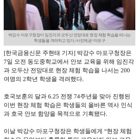
박강수 마포구청장이 임진각과 오두산 전망대로 현장 체험 학습을 떠나는
학생들을 격려하고 있다./사진제공=마포구
[한국금융신문 주현태 기자] 박강수 마포구청장은
7일 오전 동도중학교에서 안보 교육을 위해 임진각
과 오두산 전망대로 현장 체험 학습을 나서는 200
여명의 2학년 학생을 격려했다.
호국보훈의 달과
6.25
전쟁
74
주년을 맞아 진행된
이번 현장 체험 학습은 학생들의 올바른 역사 인식
과 호국 안보 함양을 목적으로 기획됐다
.
이날 박강수 마포구청장은 학생들에게
“
현장 체험