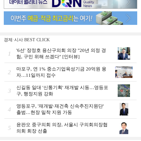
경제·시사 BEST CLICK
'6선' 장정호 용산구의회 의장 "20년 의정 경
1
험, 구민 위해 쓰겠다" [인터뷰]
마포구, 연 1% 중소기업육성기금 20억원 융
2
자…11일까지 접수
신길동 일대 '신통기획' 재개발 시동…영등포
3
구, 행정지원 강화
영등포구, '재개발·재건축 신속추진지원단'
4
출범…현장 밀착 지원 가동
윤판오 중구의회 의장, 서울시 구의회의장협
5
의회 회장 선출