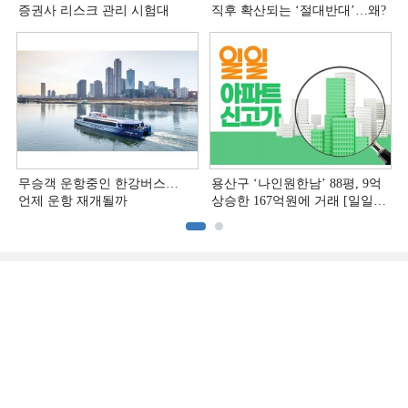
증권사 리스크 관리 시험대
직후 확산되는 ‘절대반대’…왜?
무승객 운항중인 한강버스…
용산구 ‘나인원한남’ 88평, 9억
언제 운항 재개될까
상승한 167억원에 거래 [일일
아파트 신고가]