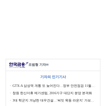
조범형 기자
✉
기자의 인기기사
GTX-A 삼성역 개통 또 늦어진다…정부 안전점검 11월까지 확대
창원 한신더휴 메가센텀, 2016가구 대단지 분양 본격화
3대 학군지 겨냥한 대우건설…'써밋 목동 라운지' 가보니 [현장]