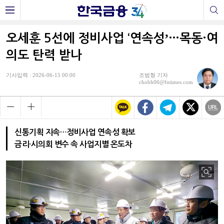
오세훈 5선에 정비사업 ‘연속성ʼ…목동·여
의도 탄력 받나
기사입력 : 2026-06-15 00:00
조범형 기자
chobh06@fntimes.com
신통기획 지속…정비사업 연속성 확보
금리·시의회 변수 속 사업지별 온도차