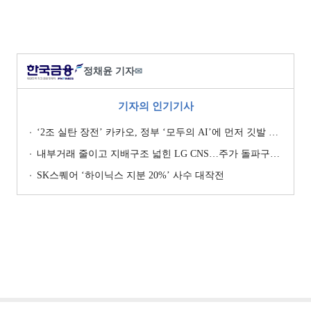
정채윤 기자
✉
기자의 인기기사
‘2조 실탄 장전’ 카카오, 정부 ‘모두의 AI’에 먼저 깃발 꽂은 셈법
내부거래 줄이고 지배구조 넓힌 LG CNS…주가 돌파구는 ‘RX’ [기업지배구조 보고서]
SK스퀘어 ‘하이닉스 지분 20%’ 사수 대작전