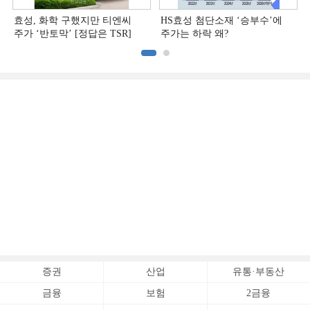
효성, 화학 구했지만 티엔씨
HS효성 첨단소재 ‘승부수’에
주가 ‘반토막’ [정답은 TSR]
주가는 하락 왜?
증권
산업
유통·부동산
금융
보험
2금융