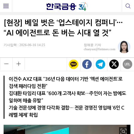
[현장] 베일 벗은 ‘업스테이지 컴퍼니’…
“AI 에이전트로 돈 버는 시대 열 것”
기사입력 : 2026-06-16 14:25
정채윤 기자
chaeyun@fntimes.com
이건수 AXZ 대표 “36년 다음 데이터 기반 ‘액션 에이전트’로
검색 패러다임 전환”
김대환 타임리 대표 “600개 고객사 확보…주인이 자는 밤에도
일하며 매출 유발”
기술 전문성에 경영 다각화 결합… 전문 경영진 영입해 ‘6인 C
레벨 체제’ 확립