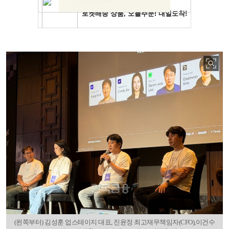
(왼쪽부터) 김성훈 업스테이지 대표, 진윤정 최고재무책임자(CFO),이건수