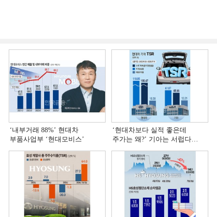
‘내부거래 88%ʼ 현대차
‘현대차보다 실적 좋은데
부품사업부 ‘현대모비스ʼ
주가는 왜?ʼ 기아는 서럽다
[정답은 TSR]