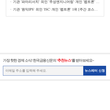
기관 '파마리서치'·외인 '주성엔지니어링'·개인 '펩트론' 1위 [주간 코스닥 순매수- 2026년 7월27일~7월31일]
기관 '원익IPS'·외인 'ISC'·개인 '펩트론' 1위 [주간 코스닥 순매수- 2026년 7월6일~7월10일]
가장 핫한 경제 소식! 한국금융신문의
‘추천뉴스’
를 받아보세요~
뉴스레터 신청