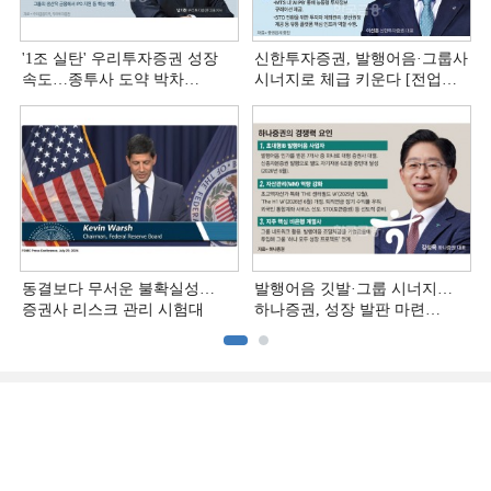
'1조 실탄' 우리투자증권 성장
신한투자증권, 발행어음·그룹사
속도…종투사 도약 박차
시너지로 체급 키운다 [전업계
[전업계 추격하는 은행계
추격하는 은행계 증권사 (4)]
증권사 (5)]
동결보다 무서운 불확실성…
발행어음 깃발·그룹 시너지…
증권사 리스크 관리 시험대
하나증권, 성장 발판 마련
[전업계 추격하는 은행계
증권사 (3)]