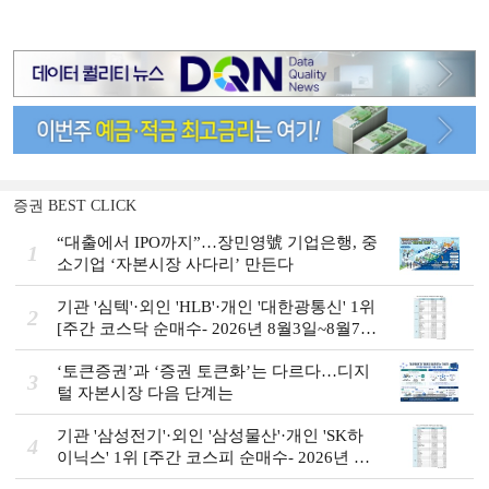
증권 BEST CLICK
“대출에서 IPO까지”…장민영號 기업은행, 중
1
소기업 ‘자본시장 사다리’ 만든다
기관 '심텍'·외인 'HLB'·개인 '대한광통신' 1위
2
[주간 코스닥 순매수- 2026년 8월3일~8월7
일]
‘토큰증권’과 ‘증권 토큰화’는 다르다…디지
3
털 자본시장 다음 단계는
기관 '삼성전기'·외인 '삼성물산'·개인 'SK하
4
이닉스' 1위 [주간 코스피 순매수- 2026년 8
월3일~8월7일]