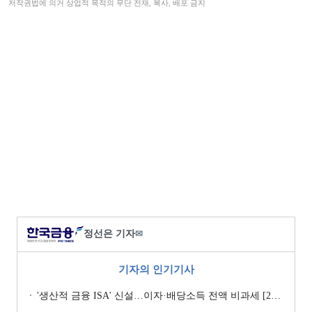
저작권법에 의거 상업적 목적의 무단 전재, 복사, 배포 금지
정선은 기자
✉
기자의 인기기사
'생산적 금융 ISA' 신설…이자·배당소득 전액 비과세 [2026 세제개편안]