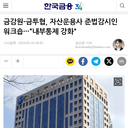
금감원-금투협, 자산운용사 준법감시인
워크숍…"내부통제 강화"
기사입력 : 2024-05-24 16:03
정선은 기자
bravebambi@fntimes.com