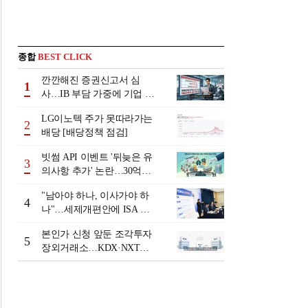
종합
BEST CLICK
깐깐해진 증권신고서 심
1
사…IB 부담 가중에 기업 자
금조달 '차질 우려'
LG이노텍 주가 못따라가는
2
배당 [배당정책 점검]
빗썸 API 이벤트 '뒤늦은 유
3
의사항 추가' 논란…30억원
배상 조정 거부에 이용자 반
"남아야 하나, 이사가야 하
발
4
나"…세제개편안에 ISA 투
자자 셈법 복잡
본인가 신청 앞둔 조각투자
5
장외거래소…KDX·NXT컨
소 막판 점검 ‘분주’