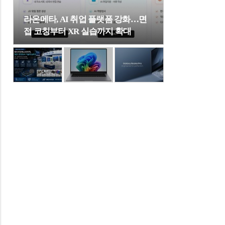
라온메타, AI 취업 플랫폼 강화…면
접 코칭부터 XR 실습까지 확대