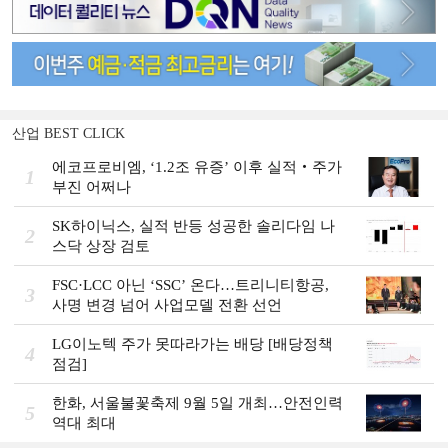
산업 BEST CLICK
에코프로비엠, ‘1.2조 유증’ 이후 실적‧주가
1
부진 어쩌나
SK하이닉스, 실적 반등 성공한 솔리다임 나
2
스닥 상장 검토
FSC·LCC 아닌 ‘SSC’ 온다…트리니티항공,
3
사명 변경 넘어 사업모델 전환 선언
LG이노텍 주가 못따라가는 배당 [배당정책
4
점검]
한화, 서울불꽃축제 9월 5일 개최…안전인력
5
역대 최대