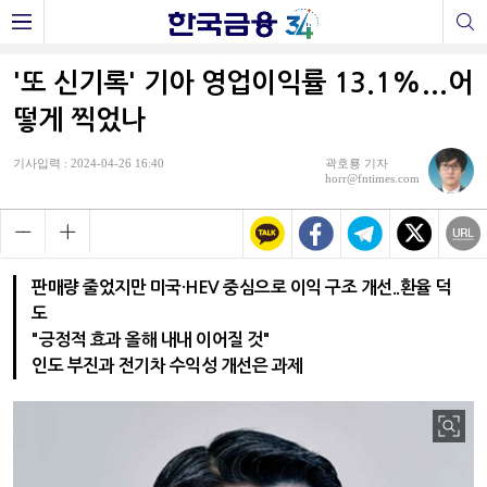
'또 신기록' 기아 영업이익률 13.1%...어
떻게 찍었나
기사입력 : 2024-04-26 16:40
곽호룡 기자
horr@fntimes.com
판매량 줄었지만 미국·HEV 중심으로 이익 구조 개선..환율 덕
도
"긍정적 효과 올해 내내 이어질 것"
인도 부진과 전기차 수익성 개선은 과제