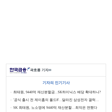
곽호룡 기자
✉
기자의 인기기사
최태원, 9440억 재산분할금...SK하이닉스 배당 확대하나?
'공식 출시 전 제이홉의 폴드8'...달라진 삼성전자 갤럭시 마케팅?
SK 최태원, 노소영에 9440억 재산분할…최악은 면했다