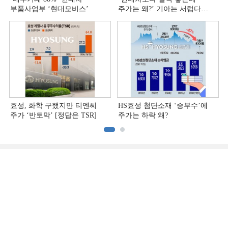
부품사업부 ‘현대모비스ʼ
주가는 왜?ʼ 기아는 서럽다
[정답은 TSR]
효성, 화학 구했지만 티엔씨
HS효성 첨단소재 ‘승부수’에
주가 ‘반토막’ [정답은 TSR]
주가는 하락 왜?