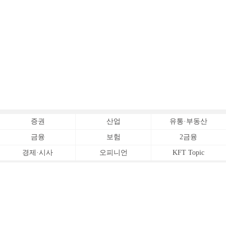
증권
산업
유통·부동산
금융
보험
2금융
경제·시사
오피니언
KFT Topic
전체서비스
Copyrightⓒ
한국금융신문 All Rights Reserved.