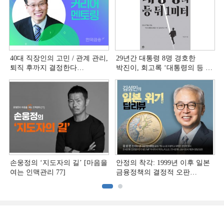
40대 직장인의 고민 / 관계 관리,
29년간 대통령 8명 경호한
퇴직 후까지 결정한다
박진이, 회고록 ‘대통령의 등 뒤
[홍석환의 커리어 멘토링]
1미터’ 출간
손웅정의 ‘지도자의 길’ [마음을
안정의 착각: 1999년 이후 일본
여는 인맥관리 77]
금융정책의 결정적 오판
[김성민의 일본 위기 딥리뷰]