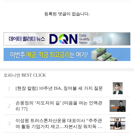
오피니언 BEST CLICK
1
[현장 칼럼] 10주년 ISA, 짚어볼 세 가지 질문
손웅정의 ‘지도자의 길’ [마음을 여는 인맥관
2
리 77]
이성원 트러스톤자산운용 대표이사 “주주관
3
여 활동 기업가치 제고…자본시장 워치독 역
할”