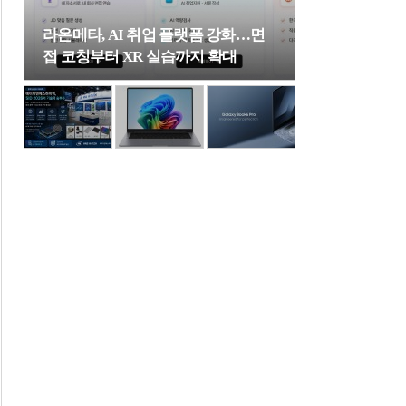
라온메타, AI 취업 플랫폼 강화…면
접 코칭부터 XR 실습까지 확대