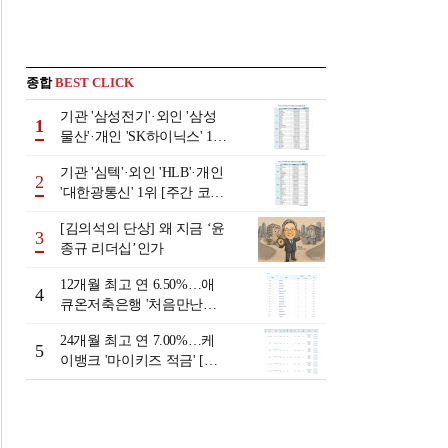
종합
BEST CLICK
기관 '삼성전기'·외인 '삼성
1
물산'·개인 'SK하이닉스' 1위
[주간 코스피 순매수- 2026
기관 '심텍'·외인 'HLB'·개인
년 8월3일~8월7일]
2
'대한광통신' 1위 [주간 코스
닥 순매수- 2026년 8월3일~8
[김의석의 단상] 왜 지금 ‘윤
월7일]
3
종규 리더십’인가
12개월 최고 연 6.50%…애
4
큐온저축은행 '처음만난적
금'[이주의 저축은행 적금금
24개월 최고 연 7.00%…케
리-8월 2주]
5
이뱅크 '마이키즈 적금' [이
주의 은행 적금금리-8월 2
주]