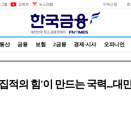
구독신청
로
부동산
금융
보험
2금융
경제·시사
오피니언
'집적의 힘'이 만드는 국력...대