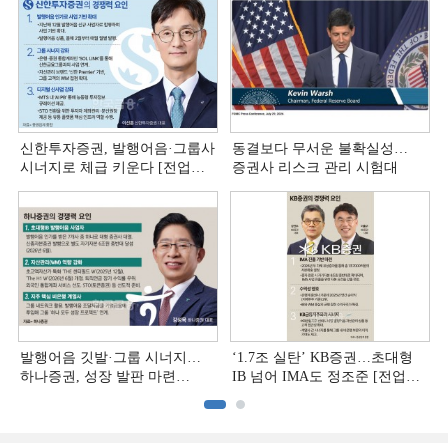
신한투자증권, 발행어음·그룹사
동결보다 무서운 불확실성…
시너지로 체급 키운다 [전업계
증권사 리스크 관리 시험대
추격하는 은행계 증권사 (4)]
발행어음 깃발·그룹 시너지…
‘1.7조 실탄’ KB증권…초대형
하나증권, 성장 발판 마련
IB 넘어 IMA도 정조준 [전업계
[전업계 추격하는 은행계
추격하는 은행계 증권사 (2)]
증권사 (3)]