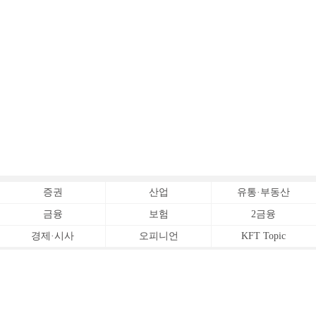
증권
산업
유통·부동산
금융
보험
2금융
경제·시사
오피니언
KFT Topic
전체서비스
Copyrightⓒ
한국금융신문 All Rights Reserved.