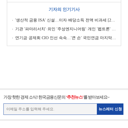
기자의 인기기사
'생산적 금융 ISA' 신설…이자·배당소득 전액 비과세 [2026 세제개편안]
기관 '파마리서치'·외인 '주성엔지니어링'·개인 '펩트론' 1위 [주간 코스닥 순매수- 2026년 7월27일~7월31일]
연기금·공제회 CIO 인선 속속…'큰 손' 국민연금 마지막 타자
가장 핫한 경제 소식! 한국금융신문의
‘추천뉴스’
를 받아보세요~
뉴스레터 신청