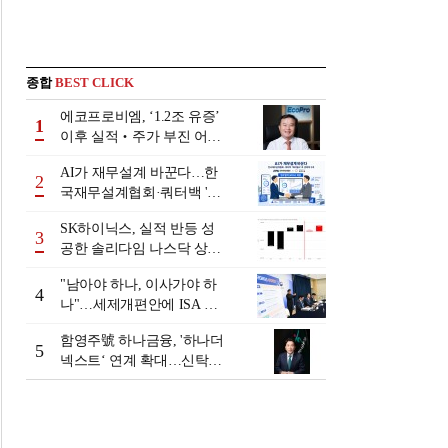
종합
BEST CLICK
에코프로비엠, ‘1.2조 유증’
1
이후 실적‧주가 부진 어쩌
나
AI가 재무설계 바꾼다…한
2
국재무설계협회·쿼터백 '베
러웰스'로 생태계 구축
SK하이닉스, 실적 반등 성
3
공한 솔리다임 나스닥 상장
검토
"남아야 하나, 이사가야 하
4
나"…세제개편안에 ISA 투
자자 셈법 복잡
함영주號 하나금융, '하나더
5
넥스트‘ 연계 확대…신탁수
수료 2배 증가 효과 [금융 시
니어 비즈니스 돋보기]