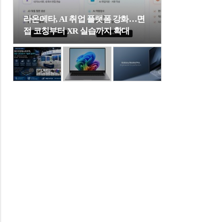
라온메타, AI 취업 플랫폼 강화…면
접 코칭부터 XR 실습까지 확대