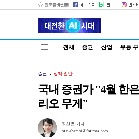
전체
증권
산업
유통·
증권
정책·일반
국내 증권가 "4월 한은
리오 무게"
정선은 기자
bravebambi@fntimes.com