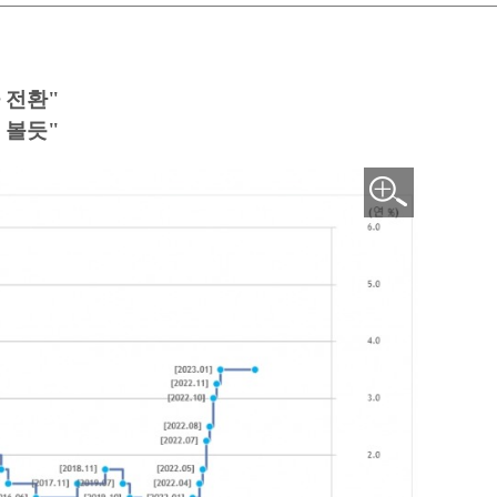
 전환"
 볼듯"