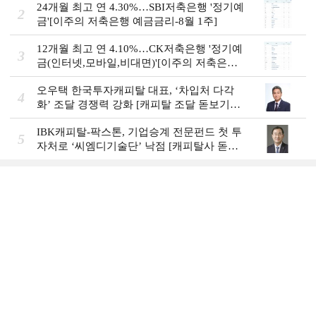
24개월 최고 연 4.30%…SBI저축은행 '정기예
2
금'[이주의 저축은행 예금금리-8월 1주]
12개월 최고 연 4.10%…CK저축은행 '정기예
3
금(인터넷,모바일,비대면)'[이주의 저축은행
예금금리-8월 1주]
오우택 한국투자캐피탈 대표, ‘차입처 다각
4
화ʼ 조달 경쟁력 강화 [캐피탈 조달 돋보기
(12)]
IBK캐피탈-팍스톤, 기업승계 전문펀드 첫 투
5
자처로 ‘씨엠디기술단’ 낙점 [캐피탈사 돋보
기]