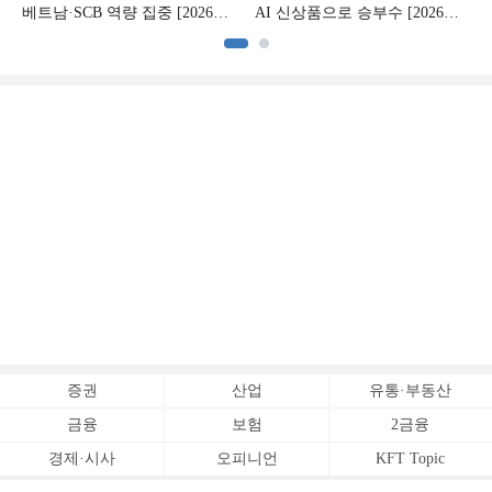
베트남·SCB 역량 집중 [2026
AI 신상품으로 승부수 [2026
CB사 하반기 전략 ②]
CB사 하반기 전략 ①]
증권
산업
유통·부동산
금융
보험
2금융
경제·시사
오피니언
KFT Topic