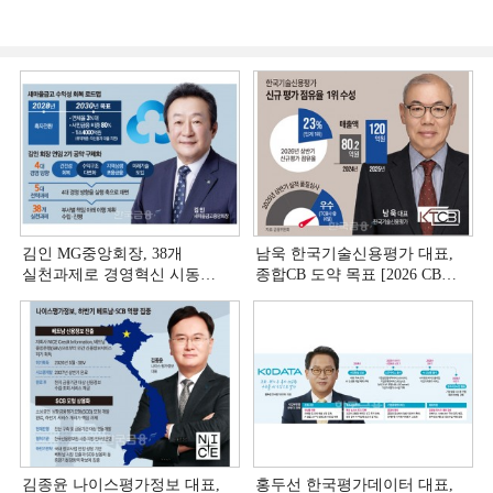
김인 MG중앙회장, 38개
남욱 한국기술신용평가 대표,
실천과제로 경영혁신 시동
종합CB 도약 목표 [2026 CB사
[상호금융 경영혁신 진단 ①]
하반기 전략 ③]
김종윤 나이스평가정보 대표,
홍두선 한국평가데이터 대표,