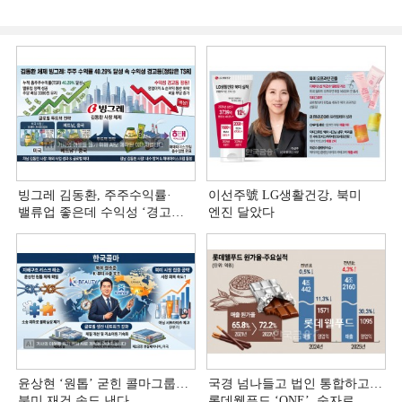
빙그레 김동환, 주주수익률·
이선주號 LG생활건강, 북미
밸류업 좋은데 수익성 ‘경고등ʼ
엔진 달았다
[정답은 TSR]
윤상현 ‘원톱ʼ 굳힌 콜마그룹…
국경 넘나들고 법인 통합하고…
북미 재건 속도 낸다
롯데웰푸드 ‘ONE’, 숫자로