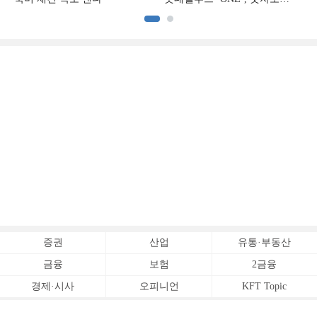
증명하다
증권
산업
유통·부동산
금융
보험
2금융
경제·시사
오피니언
KFT Topic