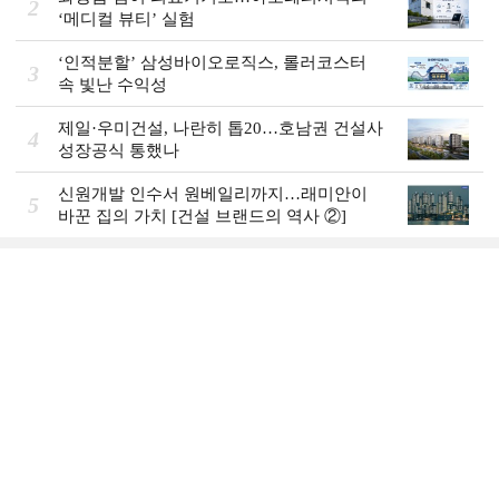
2
‘메디컬 뷰티’ 실험
‘인적분할’ 삼성바이오로직스, 롤러코스터
3
속 빛난 수익성
제일·우미건설, 나란히 톱20…호남권 건설사
4
성장공식 통했나
신원개발 인수서 원베일리까지…래미안이
5
바꾼 집의 가치 [건설 브랜드의 역사 ②]