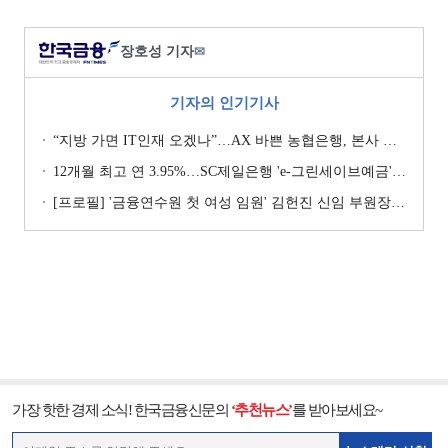
장호성 기자
✉
기자의 인기기사
“지방 가면 IT인재 오겠나”…AX 바쁜 농협은행, 본사 이전설에 ‘긴장’ [막 오른 금융권 하투(夏鬪)]
12개월 최고 연 3.95%…SC제일은행 'e-그린세이브예금' [이주의 은행 예금금리-8월 1주]
[프로필] '금융연수원 첫 여성 임원' 김헌진 신임 부원장···교육·디지털·기획 '올라운더'
가장 핫한 경제 소식! 한국금융신문의
‘추천뉴스’
를 받아보세요~