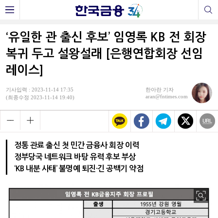
‘유일한 관 출신 후보’ 임영록 KB 전 회장
복귀 두고 설왕설래 [은행연합회장 선임
레이스]
기사입력 : 2023-11-14 17:35
한아란 기자
aran@fntimes.com
(최종수정 2023-11-14 19:40)
정통 관료 출신 첫 민간 금융사 회장 이력
정부당국 네트워크 바탕 유력 후보 부상
‘KB 내분 사태’ 불명예 퇴진·긴 공백기 약점