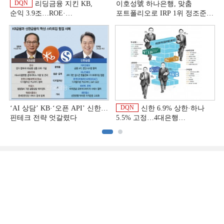
DQN
리딩금융 지킨 KB,
이호성號 하나은행, 맞춤
순익 3.9조…ROE·
포트폴리오로 IRP 1위 정조준
비용효율성까지 선두 [2026
[은행권 연금 방어전]
이
상반기 금융 리그테이블]
DQN
‘AI 상담’ KB·‘오픈 API’ 신한…
신한 6.9% 상한·하나
핀테크 전략 엇갈렸다
5.5% 고정…4대은행
중금리대출 승부수
이