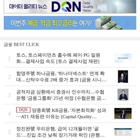
금융 BEST CLICK
토스, 토스페이먼츠 흡수해 페이·PG 일원
1
화…결제사업 속도 [토스 결제사업 재편]
함영주號 하나금융, '하나더넥스트‘ 연계 확
2
대…신탁수수료 2배 증가 효과 [금융 시니어
비즈니스 돋보기]
공적자금 상환에서 증권사 인수까지…수협
3
은행 '금융그룹화' 25년 여정 [수협은행 금융
그룹의 꿈①]
DQN
양종희號 KB금융, '자본최적화' 성과
4
···AT1 재등판 이유는 [Capital Quality
Review]]
정진완號 우리은행, 급여 12개월이면 '골
5
드'…진입 조건 낮춰 장기거래 락인 [은행권