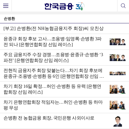
손병환
[부고] 손병환(전 NH농협금융지주 회장)씨 모친상
윤종규 회장 후보 고사…조용병·임영록·손병환 3파
전 되나 [은행연합회장 선임 레이스]
주요 금융지주 수장 경쟁…조용병·윤종규·손병환 ‘3
파전’ [은행연합회장 선임 레이스]
전현직 금융지주 회장 맞붙는다…차기 회장 후보에
윤종규·조용병·손병환 등 6인 [은행연합회장 선임 레
이스]
차기 회장 16일 확정…허인·손병환 등 유력 [은행연
합회장 선임 레이스]
차기 은행연합회장 적임자는…허인·손병환 등 하마
평 무성
손병환 전 농협금융 회장, 국민은행 사외이사로