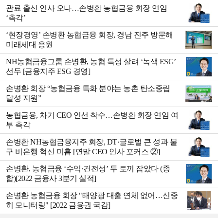
관료 출신 인사 오나…손병환 농협금융 회장 연임
‘촉각’
‘현장경영’ 손병환 농협금융 회장, 경남 진주 방문해
미래세대 응원
NH농협금융그룹 손병환, 농협 특성 살려 ‘녹색 ESG’
선두 [금융지주 ESG 경영]
손병환 회장 “농협금융 특화 분야는 농촌 탄소중립
달성 지원”
농협금융, 차기 CEO 인선 착수…손병환 회장 연임 여
부 촉각
손병환 NH농협금융지주 회장, DT·글로벌 큰 성과 불
구 비은행 혁신 미흡 [연말 CEO 인사 포커스 ②]
손병환, 농협금융 ‘수익·건전성’ 두 토끼 잡았다 (종
합)[2022 금융사 3분기 실적]
손병환 농협금융 회장 "태양광 대출 연체 없어…신중
히 모니터링" [2022 금융권 국감]