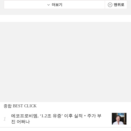
더보기
맨위로
종합 BEST CLICK
에코프로비엠, ‘1.2조 유증’ 이후 실적‧주가 부
1
진 어쩌나