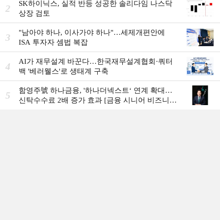
SK하이닉스, 실적 반등 성공한 솔리다임 나스닥
2
상장 검토
"남아야 하나, 이사가야 하나"…세제개편안에
3
ISA 투자자 셈법 복잡
AI가 재무설계 바꾼다…한국재무설계협회·쿼터
4
백 '베러웰스'로 생태계 구축
함영주號 하나금융, '하나더넥스트‘ 연계 확대…
5
신탁수수료 2배 증가 효과 [금융 시니어 비즈니스
돋보기]