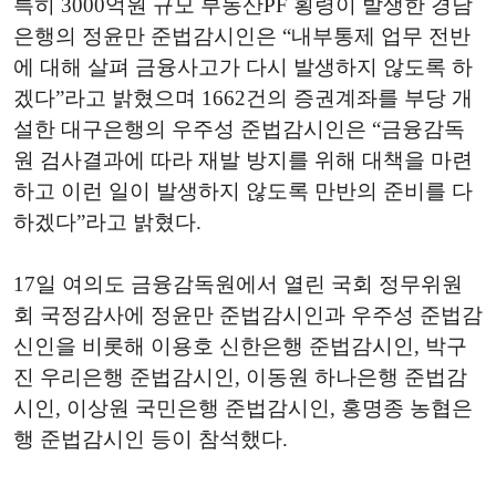
특히 3000억원 규모 부동산PF 횡령이 발생한 경남
은행의 정윤만 준법감시인은 “내부통제 업무 전반
에 대해 살펴 금융사고가 다시 발생하지 않도록 하
겠다”라고 밝혔으며 1662건의 증권계좌를 부당 개
설한 대구은행의 우주성 준법감시인은 “금융감독
원 검사결과에 따라 재발
방지를
위해
대책을
마련
하고
이런
일이
발생하지
않도록
만반의
준비를
다
하겠다”라고 밝혔다.
17일 여의도 금융감독원에서 열린 국회 정무위원
회 국정감사에 정윤만 준법감시인과 우주성 준법감
신인을 비롯해 이용호 신한은행 준법감시인, 박구
진 우리은행 준법감시인, 이동원 하나은행 준법감
시인, 이상원 국민은행 준법감시인, 홍명종 농협은
행 준법감시인 등이 참석했다.