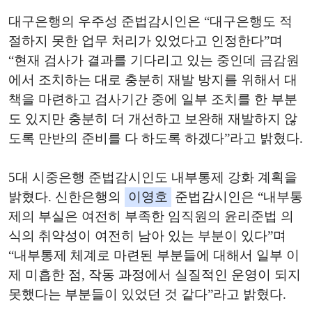
대구은행의 우주성 준법감시인은 “대구은행도 적
절하지
못한
업무
처리가
있었다고
인정한다”며
“현재
검사가
결과를
기다리고
있는
중인데
금감원
에서
조치하는
대로
충분히
재발
방지를
위해서
대
책을
마련하고
검사기간
중에
일부
조치를 한
부분
도
있지만
충분히
더
개선하고
보완해 재발하지 않
도록
만반의
준비를
다
하도록
하겠다”라고 밝혔다.
5대 시중은행 준법감시인도 내부통제 강화 계획을
밝혔다. 신한은행의
이영호
준법감시인은 “내부통
제의 부실은 여전히 부족한 임직원의 윤리준법 의
식의 취약성이 여전히 남아 있는 부분이 있다”며
“내부통제 체계로 마련된 부분들에 대해서 일부 이
제 미흡한 점, 작동 과정에서 실질적인 운영이 되지
못했다는 부분들이 있었던 것 같다”라고 밝혔다.