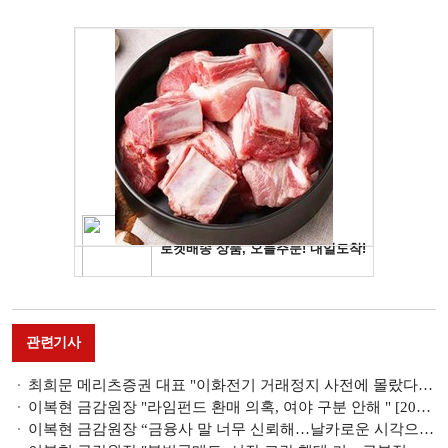
관련기사
최희문 메리츠증권 대표 "이화전기 거래정지 사전에 몰랐다…정황 증거 있어" [2023 국감]
이복현 금감원장 "라임펀드 환매 의혹, 여야 구분 안해 " [2023 국감]
이복현 금감원장 “금융사 말 너무 신뢰해…날카로운 시각으로 감독·검사” (종합) [2023 국감]