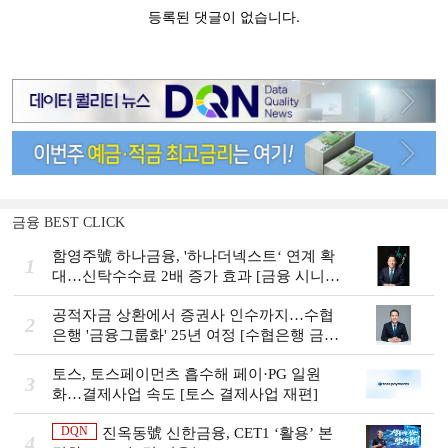
금융 BEST CLICK
함영주號 하나금융, '하나더넥스트‘ 연계 확
1
대…신탁수수료 2배 증가 효과 [금융 시니어
비즈니스 돋보기]
공적자금 상환에서 증권사 인수까지…수협
2
은행 '금융그룹화' 25년 여정 [수협은행 금융
그룹의 꿈①]
토스, 토스페이먼츠 흡수해 페이·PG 일원
3
화…결제사업 속도 [토스 결제사업 재편]
DQN
진옥동號 신한금융, CET1 ‘활용’ 본
4