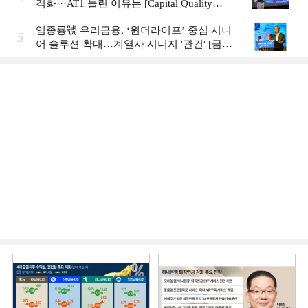
격화···AT1 늘린 이유는 [Capital Quality
Review]
임종룡號 우리금융, ‘원더라이프’ 중심 시니
5
어 솔루션 확대…계열사 시너지 '관건' [금융
시니어 비즈니스 돋보기]