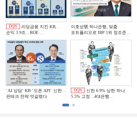
DQN
리딩금융 지킨 KB,
이호성號 하나은행, 맞춤
순익 3.9조…ROE·
포트폴리오로 IRP 1위 정조준
비용효율성까지 선두 [2026
[은행권 연금 방어전]
이
상반기 금융 리그테이블]
DQN
‘AI 상담’ KB·‘오픈 API’ 신한…
신한 6.9% 상한·하나
핀테크 전략 엇갈렸다
5.5% 고정…4대은행
중금리대출 승부수
이