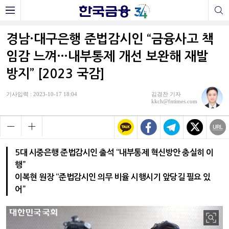
경남·대구은행 준법감시인 “금융사고 책
임감 느껴…내부통제 개선 보완해 재발
방지” [2023 국감]
기사입력 : 2023-10-17 18:04
김경찬 기자
kkch@fntimes.com
5대 시중은행 준법감시인 출석 “내부통제 혁신방안 충실히 이
행”
이복현 원장 “준법감시인 의무 비율 시행시기 앞당길 필요 있
어”