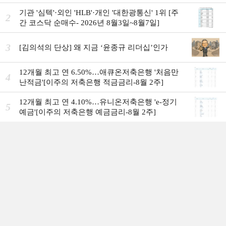
7일]
기관 '심텍'·외인 'HLB'·개인 '대한광통신' 1위 [주
2
간 코스닥 순매수- 2026년 8월3일~8월7일]
3
[김의석의 단상] 왜 지금 ‘윤종규 리더십’인가
12개월 최고 연 6.50%…애큐온저축은행 '처음만
4
난적금'[이주의 저축은행 적금금리-8월 2주]
12개월 최고 연 4.10%…유니온저축은행 'e-정기
5
예금'[이주의 저축은행 예금금리-8월 2주]