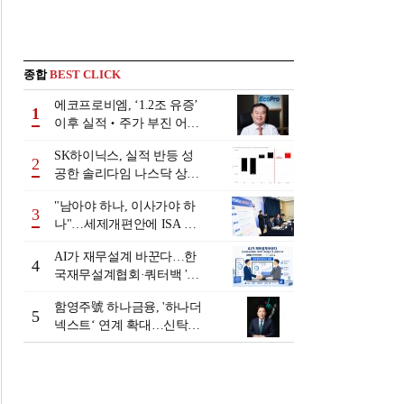
종합
BEST CLICK
에코프로비엠, ‘1.2조 유증’
1
이후 실적‧주가 부진 어쩌
나
SK하이닉스, 실적 반등 성
2
공한 솔리다임 나스닥 상장
검토
"남아야 하나, 이사가야 하
3
나"…세제개편안에 ISA 투
자자 셈법 복잡
AI가 재무설계 바꾼다…한
4
국재무설계협회·쿼터백 '베
러웰스'로 생태계 구축
함영주號 하나금융, '하나더
5
넥스트‘ 연계 확대…신탁수
수료 2배 증가 효과 [금융 시
니어 비즈니스 돋보기]