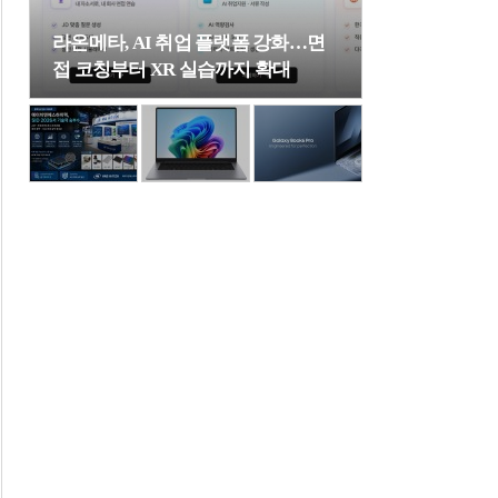
라온메타, AI 취업 플랫폼 강화…면
접 코칭부터 XR 실습까지 확대