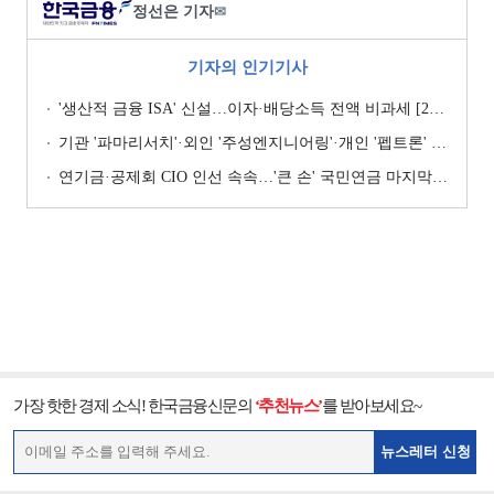
정선은 기자
✉
기자의 인기기사
'생산적 금융 ISA' 신설…이자·배당소득 전액 비과세 [2026 세제개편안]
기관 '파마리서치'·외인 '주성엔지니어링'·개인 '펩트론' 1위 [주간 코스닥 순매수- 2026년 7월27일~7월31일]
연기금·공제회 CIO 인선 속속…'큰 손' 국민연금 마지막 타자
가장 핫한 경제 소식! 한국금융신문의
‘추천뉴스’
를 받아보세요~
뉴스레터 신청