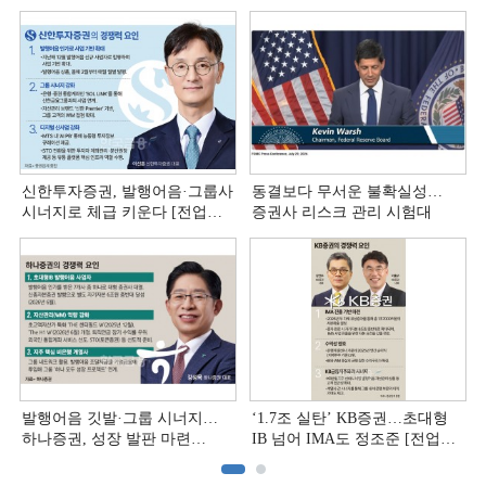
신한투자증권, 발행어음·그룹사
동결보다 무서운 불확실성…
시너지로 체급 키운다 [전업계
증권사 리스크 관리 시험대
추격하는 은행계 증권사 (4)]
발행어음 깃발·그룹 시너지…
‘1.7조 실탄’ KB증권…초대형
하나증권, 성장 발판 마련
IB 넘어 IMA도 정조준 [전업계
[전업계 추격하는 은행계
추격하는 은행계 증권사 (2)]
증권사 (3)]