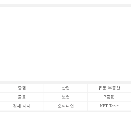
증권
산업
유통·부동산
금융
보험
2금융
경제·시사
오피니언
KFT Topic
전체서비스
Copyrightⓒ
한국금융신문 All Rights Reserved.