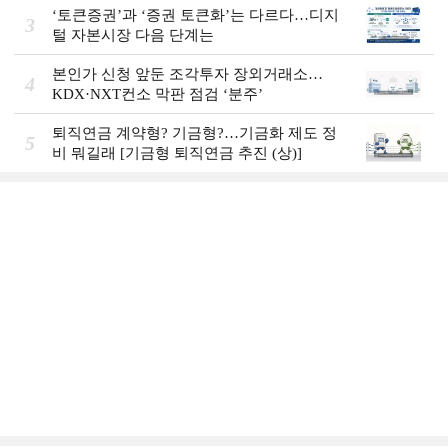
‘토큰증권’과 ‘증권 토큰화’는 다르다…디지
3
털 자본시장 다음 단계는
본인가 신청 앞둔 조각투자 장외거래소…
4
KDX·NXT컨소 막판 점검 ‘분주’
퇴직연금 계약형? 기금형?…기금화 제도 정
5
비 뭐길래 [기금형 퇴직연금 추진 (상)]