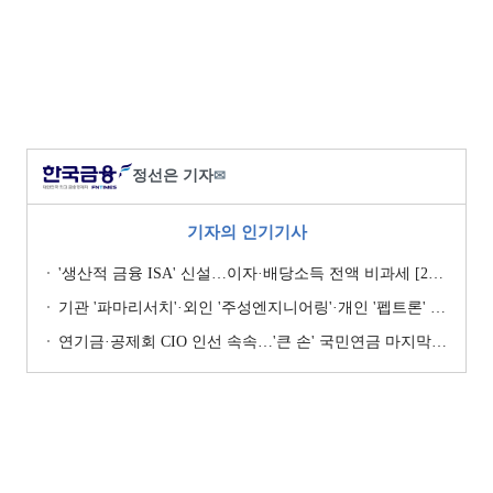
정선은 기자
✉
기자의 인기기사
'생산적 금융 ISA' 신설…이자·배당소득 전액 비과세 [2026 세제개편안]
기관 '파마리서치'·외인 '주성엔지니어링'·개인 '펩트론' 1위 [주간 코스닥 순매수- 2026년 7월27일~7월31일]
연기금·공제회 CIO 인선 속속…'큰 손' 국민연금 마지막 타자