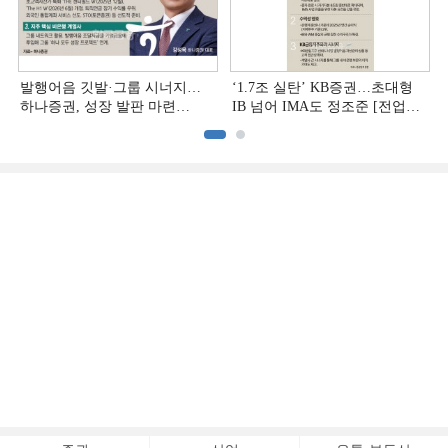
발행어음 깃발·그룹 시너지…
‘1.7조 실탄’ KB증권…초대형
하나증권, 성장 발판 마련
IB 넘어 IMA도 정조준 [전업계
[전업계 추격하는 은행계
추격하는 은행계 증권사 (2)]
증권사 (3)]