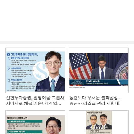
신한투자증권, 발행어음·그룹사
동결보다 무서운 불확실성…
시너지로 체급 키운다 [전업계
증권사 리스크 관리 시험대
추격하는 은행계 증권사 (4)]