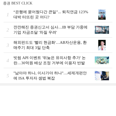
증권 BEST CLICK
“은행에 묻어뒀다간 큰일”... 퇴직연금 123%
1
대박 터뜨린 곳 어디?
깐깐해진 증권신고서 심사…IB 부담 가중에
2
기업 자금조달 '차질 우려'
해외펀드도 '빨리 현금화'…AB자산운용, 환
3
매주기 최대 3일 단축
빗썸 API 이벤트 '뒤늦은 유의사항 추가' 논
4
란…30억원 배상 조정 거부에 이용자 반발
"남아야 하나, 이사가야 하나"…세제개편안
5
에 ISA 투자자 셈법 복잡