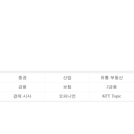
증권
산업
유통·부동산
금융
보험
2금융
경제·시사
오피니언
KFT Topic
전체서비스
Copyrightⓒ
한국금융신문 All Rights Reserved.