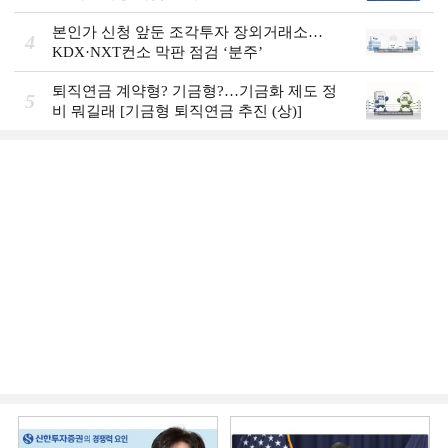
본인가 신청 앞둔 조각투자 장외거래소…
4
KDX·NXT컨소 막판 점검 ‘분주’
퇴직연금 계약형? 기금형?…기금화 제도 정
5
비 뭐길래 [기금형 퇴직연금 추진 (상)]