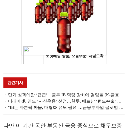
관련기사
단기 성과에만 ‘급급’…금투 IB 역량 강화에 걸림돌 [K-금융 글로벌 현재, 그리고 미래 ②]
미래에셋, 인도 ‘자산운용’ 선점…한투, 베트남 ‘펀드수출’ 선봉 [K-금융 글로벌 현재, 그리고 미래 ①]
"IB는 자본력 싸움, 대형화 유도 필요"…금융투자업 글로벌 경쟁력 성장엔진 주목(종합)
다만 이 기간 동안 부동산 금융 중심으로 채무보증