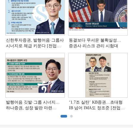
신한투자증권, 발행어음·그룹사
동결보다 무서운 불확실성…
시너지로 체급 키운다 [전업계
증권사 리스크 관리 시험대
추격하는 은행계 증권사 (4)]
발행어음 깃발·그룹 시너지…
‘1.7조 실탄’ KB증권…초대형
하나증권, 성장 발판 마련
IB 넘어 IMA도 정조준 [전업계
[전업계 추격하는 은행계
추격하는 은행계 증권사 (2)]
증권사 (3)]