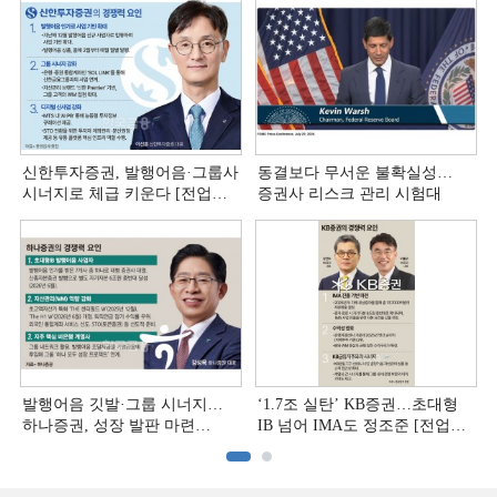
신한투자증권, 발행어음·그룹사
동결보다 무서운 불확실성…
시너지로 체급 키운다 [전업계
증권사 리스크 관리 시험대
추격하는 은행계 증권사 (4)]
발행어음 깃발·그룹 시너지…
‘1.7조 실탄’ KB증권…초대형
하나증권, 성장 발판 마련
IB 넘어 IMA도 정조준 [전업계
[전업계 추격하는 은행계
추격하는 은행계 증권사 (2)]
증권사 (3)]