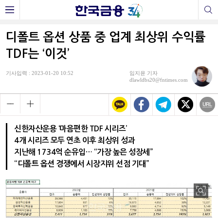
디폴트 옵션 상품 중 업계 최상위 수익률
TDF는 ‘이것’
기사입력 : 2023-01-20 10:52
임지윤 기자
dlawldbs20@fntimes.com
신한자산운용 ‘마음편한 TDF 시리즈’
4개 시리즈 모두 연초 이후 최상위 성과
지난해 1734억 순유입… “가장 높은 성장세”
“디폴트 옵션 경쟁에서 시장지위 선점 기대”