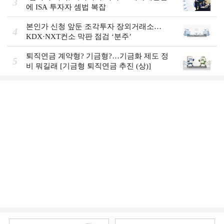
3
에 ISA 투자자 셈법 복잡
본인가 신청 앞둔 조각투자 장외거래소…
4
KDX·NXT컨소 막판 점검 ‘분주’
퇴직연금 계약형? 기금형?…기금화 제도 정
5
비 뭐길래 [기금형 퇴직연금 추진 (상)]