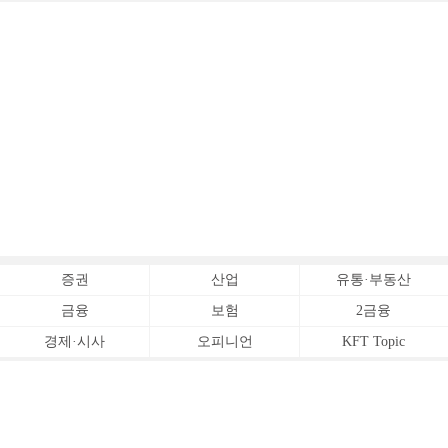
증권
산업
유통·부동산
금융
보험
2금융
경제·시사
오피니언
KFT Topic
전체서비스
Copyrightⓒ
한국금융신문 All Rights Reserved.