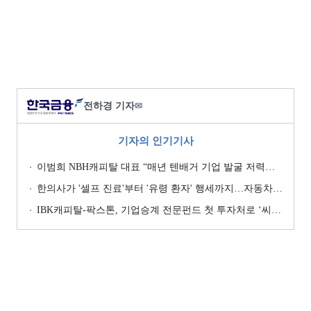
전하경 기자
✉
기자의 인기기사
이범희 NBH캐피탈 대표 “매년 텐배거 기업 발굴 저력…올해 ROE 20% 목표”
한의사가 '셀프 진료'부터 '유령 환자' 행세까지…자동차보험 악용 심각 [경상환자 8주룰 도입 초읽기]
IBK캐피탈-팍스톤, 기업승계 전문펀드 첫 투자처로 ‘씨엠디기술단’ 낙점 [캐피탈사 돋보기]