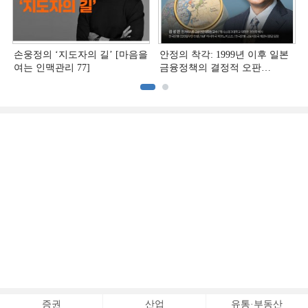
손웅정의 ‘지도자의 길’ [마음을
안정의 착각: 1999년 이후 일본
여는 인맥관리 77]
금융정책의 결정적 오판
[김성민의 일본 위기 딥리뷰]
증권
산업
유통·부동산