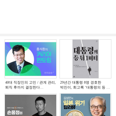
40대 직장인의 고민 / 관계 관리,
29년간 대통령 8명 경호한
퇴직 후까지 결정한다
박진이, 회고록 ‘대통령의 등 뒤
[홍석환의 커리어 멘토링]
1미터’ 출간