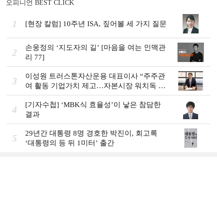
오피니언 BEST CLICK
1
[현장 칼럼] 10주년 ISA, 짚어볼 세 가지 질문
손웅정의 ‘지도자의 길’ [마음을 여는 인맥관
2
리 77]
이성원 트러스톤자산운용 대표이사 “주주관
3
여 활동 기업가치 제고…자본시장 워치독 역
할”
[기자수첩] ‘MBK식 효율성’이 낳은 참담한
4
결과
29년간 대통령 8명 경호한 박진이, 회고록
5
‘대통령의 등 뒤 1미터’ 출간