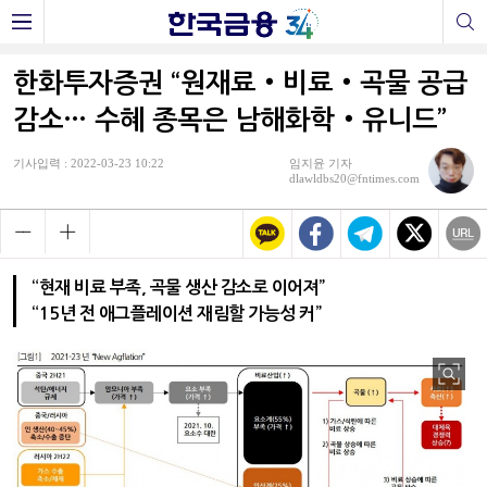
한화투자증권 “원재료‧비료‧곡물 공급
감소… 수혜 종목은 남해화학‧유니드”
기사입력 : 2022-03-23 10:22
임지윤 기자
dlawldbs20@fntimes.com
“현재 비료 부족, 곡물 생산 감소로 이어져”
“15년 전 애그플레이션 재림할 가능성 커”