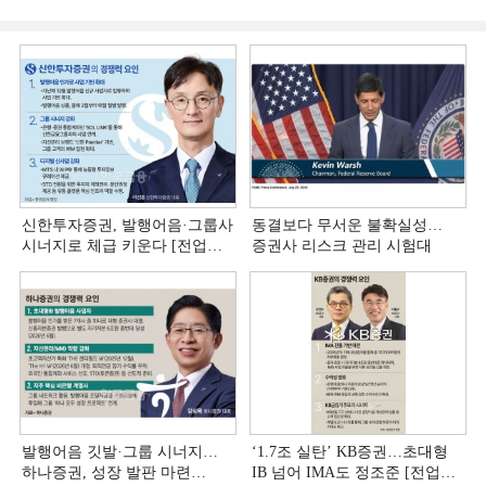
신한투자증권, 발행어음·그룹사
동결보다 무서운 불확실성…
시너지로 체급 키운다 [전업계
증권사 리스크 관리 시험대
추격하는 은행계 증권사 (4)]
발행어음 깃발·그룹 시너지…
‘1.7조 실탄’ KB증권…초대형
하나증권, 성장 발판 마련
IB 넘어 IMA도 정조준 [전업계