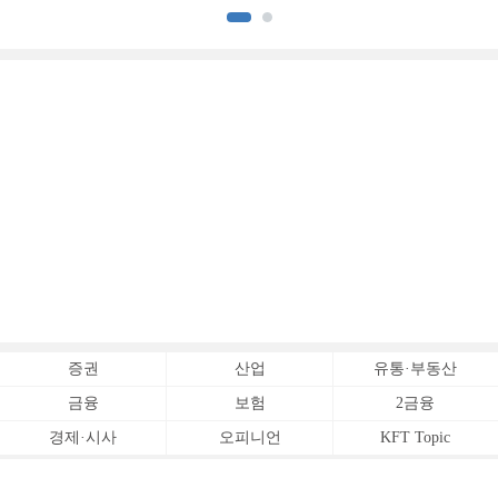
[전업계 추격하는 은행계
추격하는 은행계 증권사 (2)]
증권사 (3)]
증권
산업
유통·부동산
금융
보험
2금융
경제·시사
오피니언
KFT Topic
전체서비스