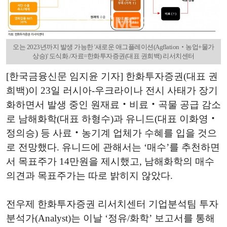
오는 2023년까지 발생 가능한 '새로운 애그플레이션(Agflation‧농업+물가
상승)' 도식화./자료=한화투자증권(대표 권희백) 리서치센터
[한국금융신문 임지윤 기자] 한화투자증권(대표 권
희백)이 23일 러시아-우크라이나 전시 사태가 장기
화하면서 발생 중인 원재료‧비료‧곡물 공급 감소
로 남해화학(대표 하형수)과 유니드(대표 이화영‧
정의승) 등 사료‧농기계 업체가 수혜를 입을 것으
로 전망했다. 유니드에 관해서는 ‘매수’를 추천하면
서 목표주가 14만원을 제시했고, 남해화학의 매수
의견과 목표주가는 따로 밝히지 않았다.
전우제 한화투자증권 리서치센터 기업분석팀 투자
분석가(Analyst)는 이날 ‘정유/화학’ 보고서를 통해