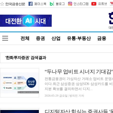
전체
증권
산업
유통·부동산
금융
'한화투자증권' 검색결과
전통금융권이 가상자산 거래소 업비트 운영
이다.최근 삼성증권·삼성SDS·삼성카드를 
지분 확보를 결의하면서 디지...
2026-05-29 금요일 | 방의진 기자