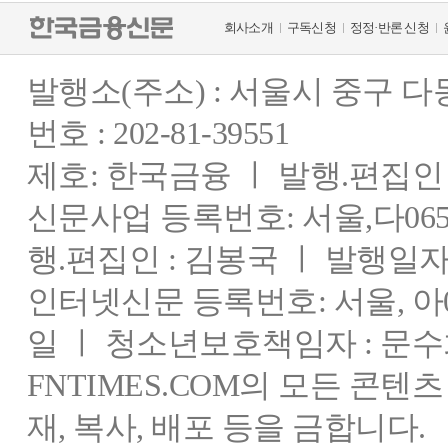
회사소개
구독신청
정정·반론 신청
발행소(주소) : 서울시 중구 
번호 : 202-81-39551
제호: 한국금융 ㅣ 발행.편집인 : 
신문사업 등록번호: 서울,다0655
행.편집인 : 김봉국 ㅣ 발행일자:
인터넷신문 등록번호: 서울, 아03
일 ㅣ 청소년보호책임자 : 문수
FNTIMES.COM의 모든 콘텐
재, 복사, 배포 등을 금합니다.