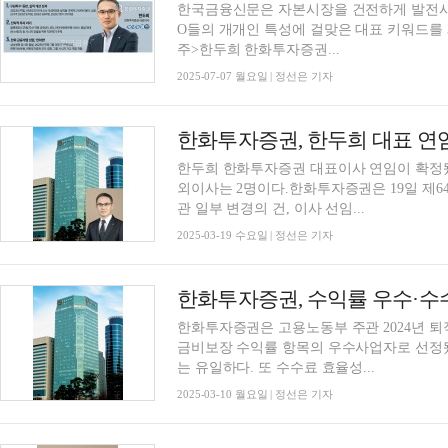
한국금융신문은 자본시장을 건전하게 발전시키
O들의 개개인 특성에 걸맞은 대표 키워드를 
주>한두희 한화투자증권...
2025-07-07 월요일 | 정선은 기자
한화투자증권, 한두희 대표 연임
한두희 한화투자증권 대표이사 연임이 확정
외이사는 2명이다.한화투자증권은 19일 제6
관 일부 변경의 건, 이사 선임...
2025-03-19 수요일 | 정선은 기자
한화투자증권은 고용노동부 주관 2024년 
금비보장 수익률 항목의 우수사업자로 선정
는 유일하다. 또 수수료 효율성...
2025-03-10 월요일 | 정선은 기자