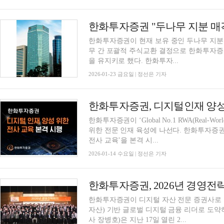
한화투자증권 "두나무 지분 매각
한화투자증권이 현재 보유 중인 두나무 지
무 간 포괄적 주식교환 결정으로 한화투자증권
을 유지키로 했다. 한화투자...
2026-01-23 금요일 | 정선은 기자
한화투자증권이 ‘Global No.1 RWA(Real-Wo
위한 전문 인재 육성에 나선다. 한화투자증권
전사 교육’을 본격 시...
2026-01-14 수요일 | 정선은 기자
한화투자증권이 디지털 자산 전문 증권사로 
자산) 기반 글로벌 디지털 금융 리더로 도
사 장병호)은 지난 17일 열린 2...