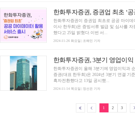
한화투자증권, 증권업 최초 ‘공
한화투자증권이 증권업 최초로 공공 마이데
이사 한두희)은 증빙서류 발급 및 심사를 자
했다고 25일 밝혔다.이번 서...
2024-11-26 화요일 | 조해민 기자
한화투자증권이 올해 3분기에 영업이익과 순
증권(대표 한두희)은 2024년 3분기 연결 기
흑자전환했다고 13일 공시했...
2024-11-14 목요일 | 정선은 기자
1
2
3