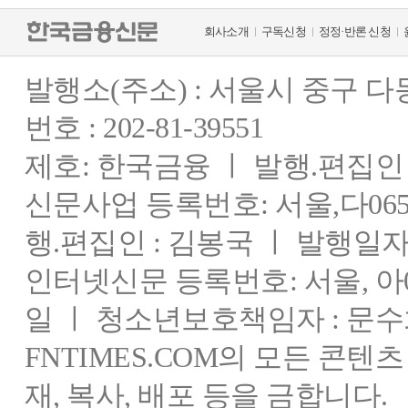
회사소개
구독신청
정정·반론 신청
발행소(주소) : 서울시 중구 
번호 : 202-81-39551
제호: 한국금융 ㅣ 발행.편집인 : 
신문사업 등록번호: 서울,다0655
행.편집인 : 김봉국 ㅣ 발행일자:
인터넷신문 등록번호: 서울, 아03
일 ㅣ 청소년보호책임자 : 문수
FNTIMES.COM의 모든 콘텐
재, 복사, 배포 등을 금합니다.