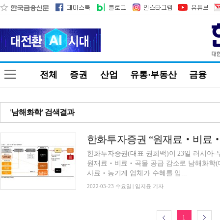
전체
증권
산업
유통·부동산
금융
'남해화학' 검색결과
한화투자증권(대표 권희백)이 23일 러시아
원재료‧비료‧곡물 공급 감소로 남해화학(대
사료‧농기계 업체가 수혜를 입...
2022-03-23 수요일 | 임지윤 기자
1